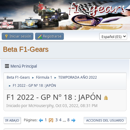
Iniciar sesión
Registrarse
Beta F1-Gears
Menú Principal
Beta F1-Gears
Fórmula 1
TEMPORADA AÑO 2022
►
►
F1 2022 - GP Nº 18 : JAPÓN
►
F1 2022 - GP Nº 18 : JAPÓN
Iniciado por McHouserphy, Oct 03, 2022, 08:31 PM
1
3
4
...
8
Páginas
2
IR ABAJO
ACCIONES DEL USUARIO