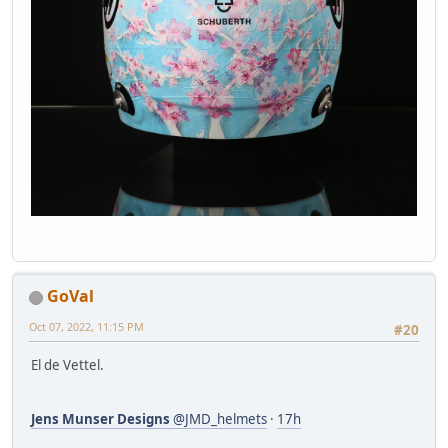
GoVal
Oct 07, 2022, 11:15 PM
#20
El de Vettel.
Jens Munser Designs
@JMD_helmets
·
17h