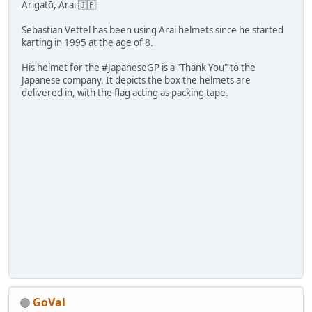
Arigatō, Arai 🇯🇵
Sebastian Vettel has been using Arai helmets since he started
karting in 1995 at the age of 8.
His helmet for the #JapaneseGP is a "Thank You" to the
Japanese company. It depicts the box the helmets are
delivered in, with the flag acting as packing tape.
GoVal