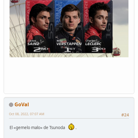
GoVal
Oct 08, 2022, 07:07 AM
#24
El «gemelo malo» de Tsunoda
.