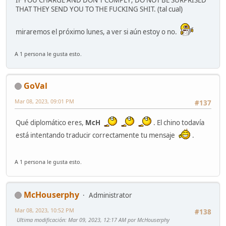
IF YOU CHARGE AND DON'T COMPLY; DO NOT BE SURPRISED
THAT THEY SEND YOU TO THE FUCKING SHIT. (tal cual)
miraremos el próximo lunes, a ver si aún estoy o no.
A 1 persona le gusta esto.
GoVal
Mar 08, 2023, 09:01 PM
#137
Qué diplomático eres,
McH
. El chino todavía
está intentando traducir correctamente tu mensaje
.
A 1 persona le gusta esto.
McHouserphy
Administrator
Mar 08, 2023, 10:52 PM
#138
Ultima modificación
: Mar 09, 2023, 12:17 AM por McHouserphy