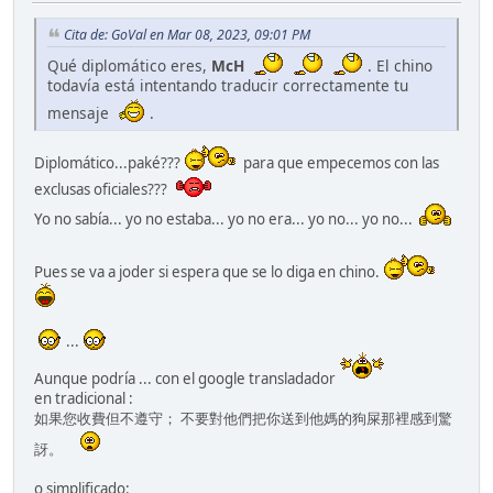
Cita de: GoVal en Mar 08, 2023, 09:01 PM
Qué diplomático eres,
McH
. El chino
todavía está intentando traducir correctamente tu
mensaje
.
Diplomático...paké???
para que empecemos con las
exclusas oficiales???
Yo no sabía... yo no estaba... yo no era... yo no... yo no...
Pues se va a joder si espera que se lo diga en chino.
...
Aunque podría ... con el google transladador
en tradicional :
如果您收費但不遵守； 不要對他們把你送到他媽的狗屎那裡感到驚
訝。
o simplificado: