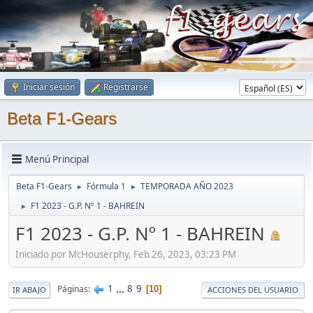
Iniciar sesión
Registrarse
Beta F1-Gears
Menú Principal
Beta F1-Gears
Fórmula 1
TEMPORADA AÑO 2023
►
►
F1 2023 - G.P. Nº 1 - BAHREIN
►
F1 2023 - G.P. Nº 1 - BAHREIN
Iniciado por McHouserphy, Feb 26, 2023, 03:23 PM
1
...
8
9
Páginas
10
IR ABAJO
ACCIONES DEL USUARIO