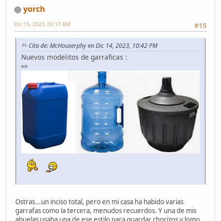
yorch
Dic 15, 2023, 05:17 AM
#15
Cita de: McHouserphy en Dic 14, 2023, 10:42 PM
Nuevos modelitos de garraficas :
👀
Ostras...un inciso total, pero en mi casa ha habido varias
garrafas como la tercera, menudos recuerdos. Y una de mis
abuelas usaba una de ese estilo para guardar chorizos y lomo