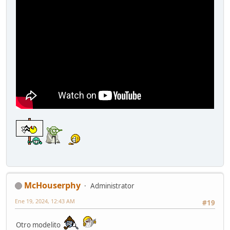
McHouserphy
Administrator
Ene 19, 2024, 12:43 AM
#19
Otro modelito