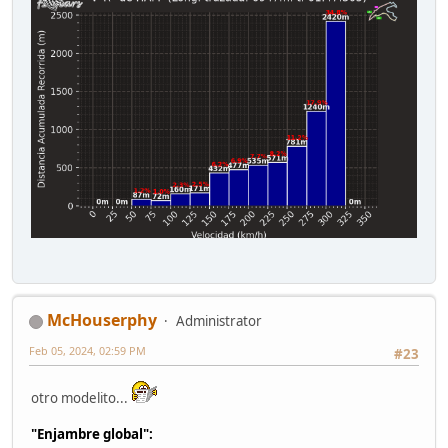
McHouserphy
Administrator
Feb 05, 2024, 02:59 PM
#23
otro modelito...
"Enjambre global":