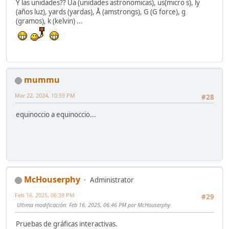
Y las unidades?? Ua (unidades astronomicas), us(micro s), ly
(años luz), yards (yardas), Å (amstrongs), G (G force), g
(gramos), k (kelvin) ...
mummu
Mar 22, 2024, 10:59 PM
#28
equinoccio a equinoccio...
McHouserphy
Administrator
Feb 16, 2025, 06:39 PM
#29
Ultima modificación
: Feb 16, 2025, 06:46 PM por McHouserphy
Pruebas de gráficas interactivas.