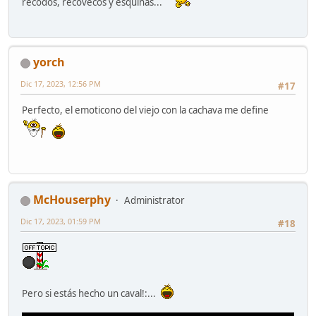
recodos, recovecos y esquinas...
yorch
Dic 17, 2023, 12:56 PM
#17
Perfecto, el emoticono del viejo con la cachava me define
McHouserphy
Administrator
Dic 17, 2023, 01:59 PM
#18
Pero si estás hecho un caval!:...