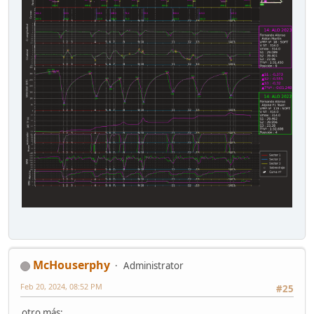
McHouserphy
Administrator
Feb 20, 2024, 08:52 PM
#25
otro más: