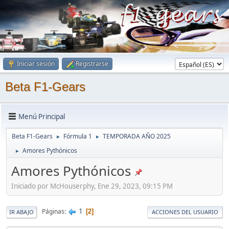
Iniciar sesión
Registrarse
Beta F1-Gears
Menú Principal
Beta F1-Gears
Fórmula 1
TEMPORADA AÑO 2025
►
►
Amores Pythónicos
►
Amores Pythónicos
Iniciado por McHouserphy, Ene 29, 2023, 09:15 PM
1
Páginas
2
IR ABAJO
ACCIONES DEL USUARIO