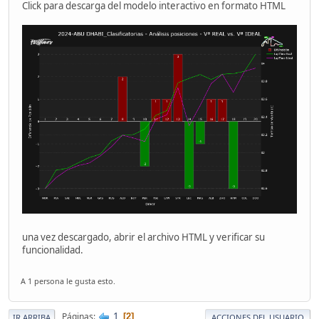
Click para descarga del modelo interactivo en formato HTML
una vez descargado, abrir el archivo HTML y verificar su
funcionalidad.
A 1 persona le gusta esto.
1
Páginas
2
IR ARRIBA
ACCIONES DEL USUARIO