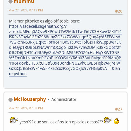
mummu
Mar 22, 2024, 07:12 PM
#26
Mi amor pitónico es algo off-topic, pero:
https://sagecell.sagemath.org/?
z=eJxlUMFqg0AQve9XPCwUTW2Mtk1Twd567K3HXoyOZKlZ14
lSRPz3ToyK0GFhZ968ebyZO3xxZXWWlugo5QuqAp%5FEWcsd
7vGRcnNS3RkJDq%5Fbt%5F1BdST50%5F5lGz1HkWIppBvIrLK
sTeOyp1ROBbLKNAWnmQCxgoTxkfsw7Vl%2DMjK38xGObzf2f
0%2D6JDHT0o1%5FjVZok%2DgM%5FZOZ0xHctHgYKWTGNF
%5FmOk1lvpAXmPGYoF1KXQiSiLcYR6b0Z8VLEMqerFRRMbQP
1%5FqoPbEHElXitCF3tfS09e0ohdPrIUZvh6CvB5HqbVAPjreiW
GzkiCJ5%5FcWk4%5Fi4kE2cbzPxxJvGO8Jo9vYHGlp0vA==&lan
g=python
McHouserphy
Administrator
Mar 22, 2024, 07:58 PM
#27
yeso??? qué son los años torropicales desos???