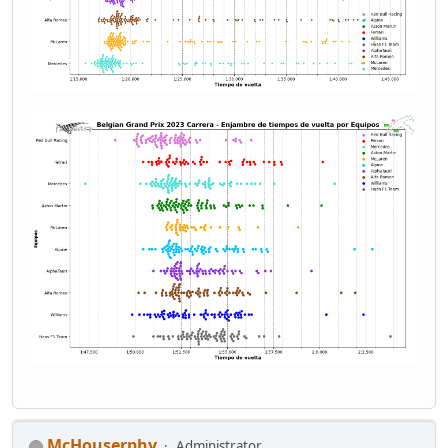
McHouserphy
Administrator