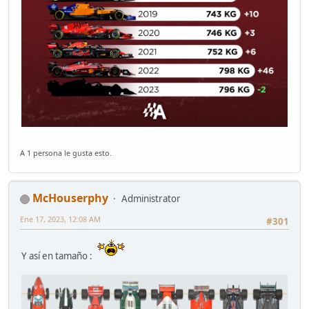
A 1 persona le gusta esto.
McHouserphy
Administrator
Ene 17, 2023, 12:08 AM
#301
Y así en tamaño :