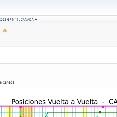
2023 GP N° 9 : CANADÁ 🍁

de Canadá: