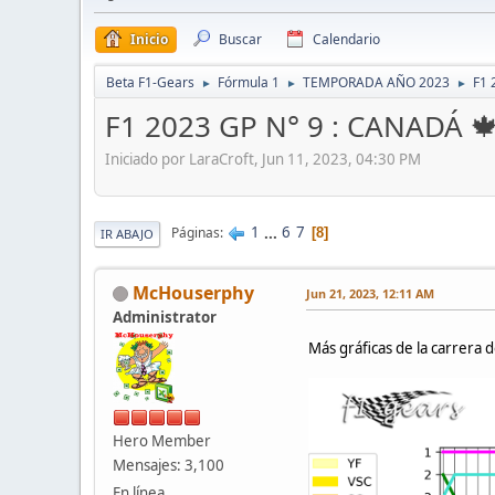
Inicio
Buscar
Calendario
Beta F1-Gears
Fórmula 1
TEMPORADA AÑO 2023
F1 
►
►
►
F1 2023 GP N° 9 : CANADÁ 
Iniciado por LaraCroft, Jun 11, 2023, 04:30 PM
1
...
6
7
Páginas
8
IR ABAJO
McHouserphy
Jun 21, 2023, 12:11 AM
Administrator
Más gráficas de la carrera 
Hero Member
Mensajes: 3,100
En línea