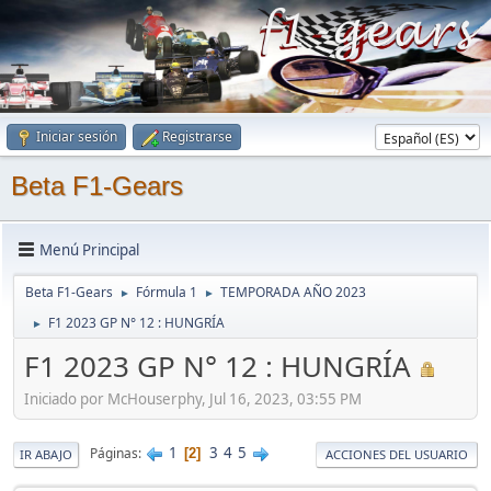
Iniciar sesión
Registrarse
Beta F1-Gears
Menú Principal
Beta F1-Gears
Fórmula 1
TEMPORADA AÑO 2023
►
►
F1 2023 GP N° 12 : HUNGRÍA
►
F1 2023 GP N° 12 : HUNGRÍA
Iniciado por McHouserphy, Jul 16, 2023, 03:55 PM
1
3
4
5
Páginas
2
IR ABAJO
ACCIONES DEL USUARIO