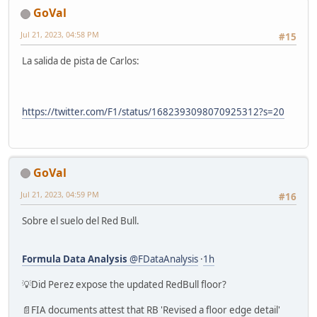
GoVal
Jul 21, 2023, 04:58 PM
#15
La salida de pista de Carlos:
https://twitter.com/F1/status/1682393098070925312?s=20
GoVal
Jul 21, 2023, 04:59 PM
#16
Sobre el suelo del Red Bull.
Formula Data Analysis
@FDataAnalysis
·
1h
💡Did Perez expose the updated RedBull floor?
📄FIA documents attest that RB 'Revised a floor edge detail'