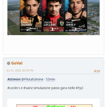
GoVal
Jul 21, 2023, 06:59 PM
#20
Attimini
@Pilotafulmine
·
53min
#Leclerc e #sainz simulazione passo gara nelle #Fp2