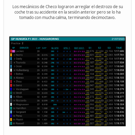
Los mecánicos de Checo lograron arreglar el destrozo de su
coche tras su accidente en la sesión anterior pero se lo ha
tomado con mucha calma, terminando decimoctavo.