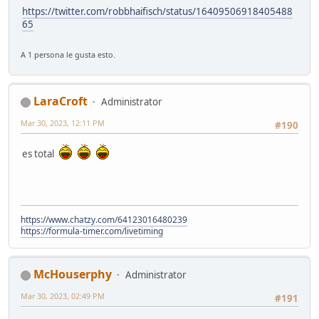
https://twitter.com/robbhaifisch/status/16409506918405488
65
A 1 persona le gusta esto.
LaraCroft
Administrator
Mar 30, 2023, 12:11 PM
#190
es total
https://www.chatzy.com/64123016480239
https://formula-timer.com/livetiming
McHouserphy
Administrator
Mar 30, 2023, 02:49 PM
#191