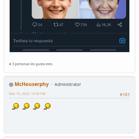
A 3 personas les gusta esto.
McHouserphy
Administrator
Mar 19, 2023, 10:04 PM
#181