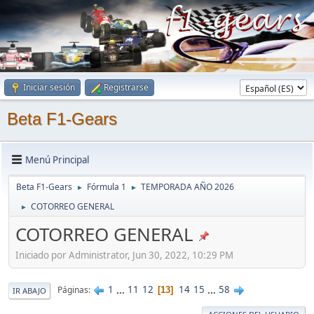
Iniciar sesión
Registrarse
Beta F1-Gears
Menú Principal
Beta F1-Gears
Fórmula 1
TEMPORADA AÑO 2026
►
►
COTORREO GENERAL
►
COTORREO GENERAL
Iniciado por Administrator, Jun 30, 2022, 10:29 PM
1
...
11
12
14
15
...
58
Páginas
13
IR ABAJO