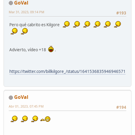
GoVal
Mar 31, 2023, 09:14 PM
#193
Pero qué cabrito es Kilgore
Advierto, vídeo +18
.
https://twitter.com/billkilgore_/status/1641536835946946571
GoVal
Abr 01, 2023, 07:45 PM
#194