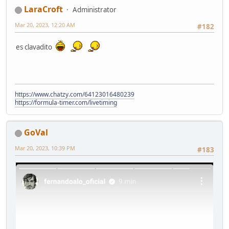
LaraCroft
Administrator
Mar 20, 2023, 12:20 AM
#182
es clavadito
https://www.chatzy.com/64123016480239
https://formula-timer.com/livetiming
GoVal
Mar 20, 2023, 10:39 PM
#183