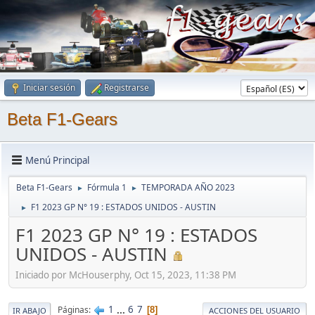
Iniciar sesión
Registrarse
Beta F1-Gears
Menú Principal
Beta F1-Gears
Fórmula 1
TEMPORADA AÑO 2023
►
►
F1 2023 GP N° 19 : ESTADOS UNIDOS - AUSTIN
►
F1 2023 GP N° 19 : ESTADOS
UNIDOS - AUSTIN
Iniciado por McHouserphy, Oct 15, 2023, 11:38 PM
1
...
6
7
Páginas
8
IR ABAJO
ACCIONES DEL USUARIO