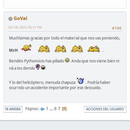
GoVal
Oct 28, 2023, 05:31 PM
#106
Muchísimas gracias por todo el material que nos vas poniendo,
McH
.
Bendito Pythonvicio has pillado
. Anda que nos viene bien ni
ná a los demás
.
Y lo del helicóptero, menuda chapuza
. Podría haber
ocurrido un accidente importante por ese descuido.
1
...
6
7
Páginas
8
IR ARRIBA
ACCIONES DEL USUARIO