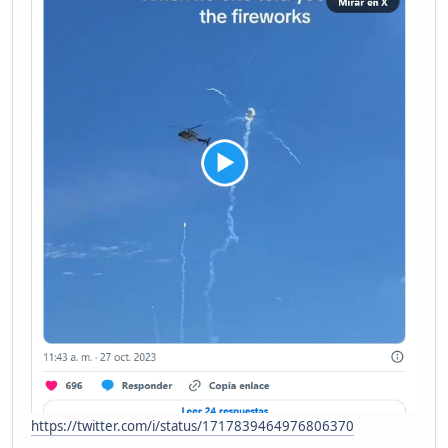
https://twitter.com/i/status/1717839464976806370