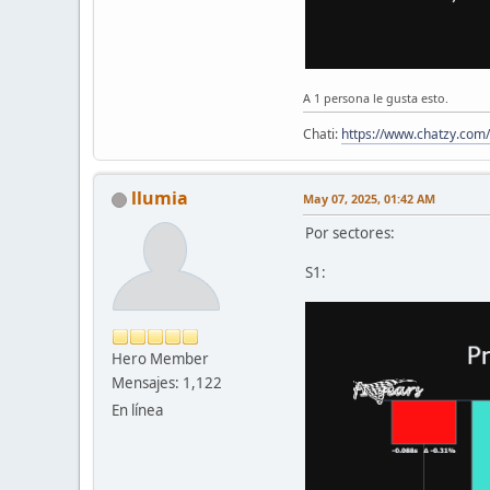
A 1 persona le gusta esto.
Chati:
https://www.chatzy.co
llumia
May 07, 2025, 01:42 AM
Por sectores:
S1:
Hero Member
Mensajes: 1,122
En línea