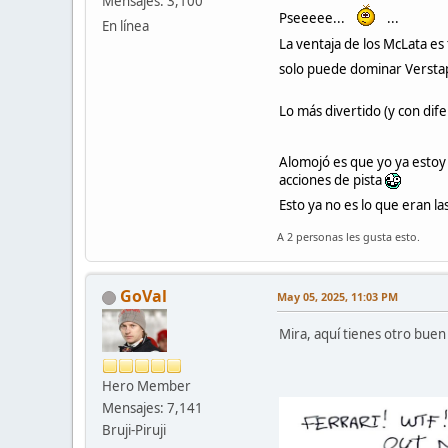
Mensajes: 3,100
Pseeeee...
...
En línea
La ventaja de los McLata es
solo puede dominar Verstapp
Lo más divertido (y con dif
Alomojó es que yo ya estoy
acciones de pista
Esto ya no es lo que eran la
A 2 personas les gusta esto.
GoVal
May 05, 2025, 11:03 PM
Mira, aquí tienes otro bue
Hero Member
Mensajes: 7,141
Bruji-Piruji