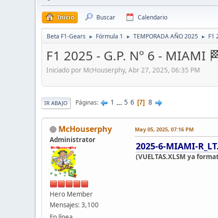
Inicio
Buscar
Calendario
Beta F1-Gears
Fórmula 1
TEMPORADA AÑO 2025
F1 
►
►
►
F1 2025 - G.P. Nº 6 - MIAMI 
Iniciado por McHouserphy, Abr 27, 2025, 06:35 PM
1
...
5
6
8
Páginas
7
IR ABAJO
McHouserphy
May 05, 2025, 07:16 PM
Administrator
2025-6-MIAMI-R_LT
(VUELTAS.XLSM ya forma
Hero Member
Mensajes: 3,100
En línea