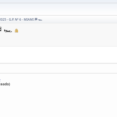
2025 - G.P. Nº 6 - MIAMI 🏁 🏎
 🏎
.
teado)