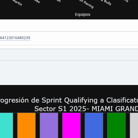
m/64123016480239