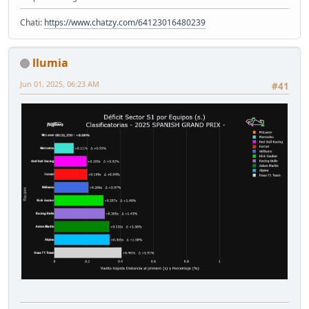
Chati:
https://www.chatzy.com/64123016480239
llumia
Jun 01, 2025, 06:23 AM
#41