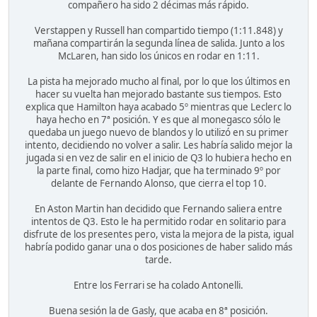
compañero ha sido 2 décimas más rápido.
Verstappen y Russell han compartido tiempo (1:11.848) y
mañana compartirán la segunda línea de salida. Junto a los
McLaren, han sido los únicos en rodar en 1:11.
La pista ha mejorado mucho al final, por lo que los últimos en
hacer su vuelta han mejorado bastante sus tiempos. Esto
explica que Hamilton haya acabado 5º mientras que Leclerc lo
haya hecho en 7ª posición. Y es que al monegasco sólo le
quedaba un juego nuevo de blandos y lo utilizó en su primer
intento, decidiendo no volver a salir. Les habría salido mejor la
jugada si en vez de salir en el inicio de Q3 lo hubiera hecho en
la parte final, como hizo Hadjar, que ha terminado 9º por
delante de Fernando Alonso, que cierra el top 10.
En Aston Martin han decidido que Fernando saliera entre
intentos de Q3. Esto le ha permitido rodar en solitario para
disfrute de los presentes pero, vista la mejora de la pista, igual
habría podido ganar una o dos posiciones de haber salido más
tarde.
Entre los Ferrari se ha colado Antonelli.
Buena sesión la de Gasly, que acaba en 8ª posición.