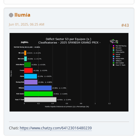
llumia
Jun 01, 2025, 06:25 AM
#43
Chati:
https://www.chatzy.com/64123016480239