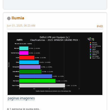
llumia
Jun 01, 2025, 06:23 AM
#40
paginas imagenes
A 1 persona le gusta esto.