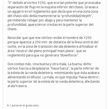
"V" debido al vortex Y250, que era tan potente que provocaba
separación de flujo en la esquina inferior del chasis. Gracias a
un agujero en el reglamento que decía que en esa zona zona
del chasis sólo debía mantenerse la "profundidad/depth",
permitiendo rebajar por abajo y para mantener la
profundidad, aparecieron crestas en la parte superior del
chasis.
Recordar que que ese vórtice recibe el nombre de Y250
porque aparece a 250 mm de distancia de la línea central del
coche, en la zona de transición del ala delantera al finalizar el
área "neutra" del plano principal/'main plane', que se
reglamentó para que no generara "downforce".
Dos cositas más. Una buena y otra mala. La buena, dicho
vórtice fuerza a desplazarse "hacia fuera", la parte inferior de
la estela de la rueda delantera, minimizando que ésta acabara
alimentando el difusor. La mala, es que impulsa "hacia dentro",
la parte superior de la estela de la rueda delantera, afectando
al ala trasera.
A 1 persona le gusta esto.