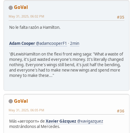
GoVal
May 31, 2025, 06:02 PM
#35
No le falta razón a Hamilton.
Adam Cooper
@adamcooperF1
·
2min
'@LewisHamilton on the flexi front wing saga: "What a waste of
money, it's just wasted everyone's money. It's literally changed
nothing. Everyone's wings still bend, it's just half the bending,
and everyone's had to make new new wings and spend more
money to make these..."
GoVal
May 31, 2025, 06:05 PM
#36
Más «aeroporn» de
Xavier Gàzquez
@xavigazquez
mostrándonos al Mercedes.