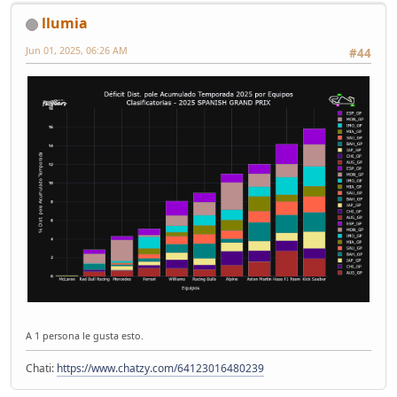
llumia
Jun 01, 2025, 06:26 AM
#44
A 1 persona le gusta esto.
Chati:
https://www.chatzy.com/64123016480239