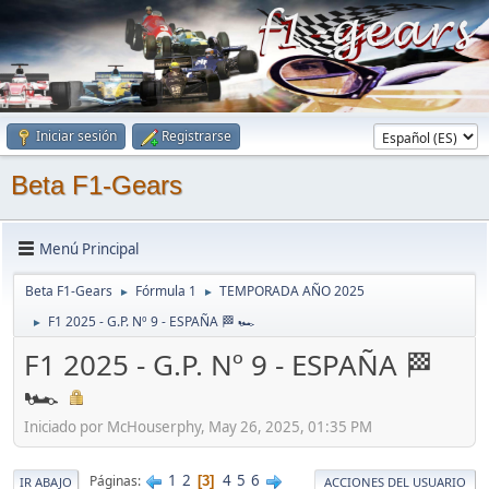
Iniciar sesión
Registrarse
Beta F1-Gears
Menú Principal
Beta F1-Gears
Fórmula 1
TEMPORADA AÑO 2025
►
►
F1 2025 - G.P. Nº 9 - ESPAÑA 🏁 🏎
►
F1 2025 - G.P. Nº 9 - ESPAÑA 🏁
🏎
Iniciado por McHouserphy, May 26, 2025, 01:35 PM
1
2
4
5
6
Páginas
3
IR ABAJO
ACCIONES DEL USUARIO