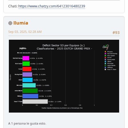
Chati:
https://www.chatzy.com/64123016480239
llumia
Sep 03, 2025, 02:28 AM
#93
A 1 persona le gusta esto.