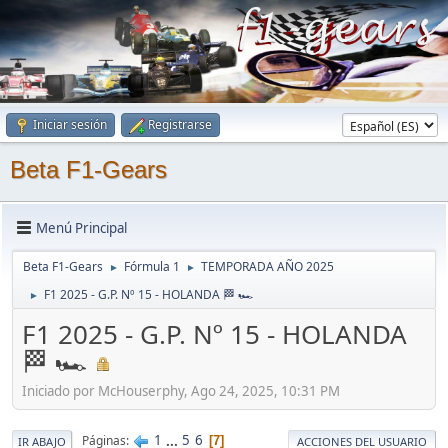
Iniciar sesión
Registrarse
Beta F1-Gears
Menú Principal
Beta F1-Gears
Fórmula 1
TEMPORADA AÑO 2025
►
►
F1 2025 - G.P. Nº 15 - HOLANDA 🏁 🏎
►
F1 2025 - G.P. Nº 15 - HOLANDA
🏁 🏎
Iniciado por McHouserphy, Ago 24, 2025, 10:31 PM
1
...
5
6
Páginas
7
IR ABAJO
ACCIONES DEL USUARIO