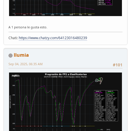
A 1 persona le gusta esto.
Chati:
https://www.chatzy.com/64123016480239
llumia
Sep 04, 2025, 06:35 AM
#101