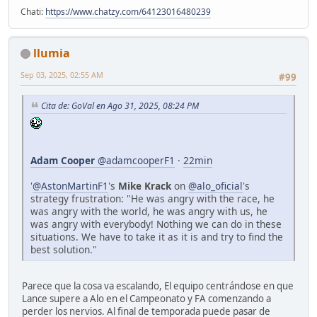
Chati:
https://www.chatzy.com/64123016480239
llumia
Sep 03, 2025, 02:55 AM
#99
Cita de: GoVal en Ago 31, 2025, 08:24 PM
Adam Cooper
@adamcooperF1
·
22min
'
@AstonMartinF1
's
Mike Krack
on
@alo_oficial
's
strategy frustration: "He was angry with the race, he
was angry with the world, he was angry with us, he
was angry with everybody! Nothing we can do in these
situations. We have to take it as it is and try to find the
best solution."
Parece que la cosa va escalando, El equipo centrándose en que
Lance supere a Alo en el Campeonato y FA comenzando a
perder los nervios. Al final de temporada puede pasar de