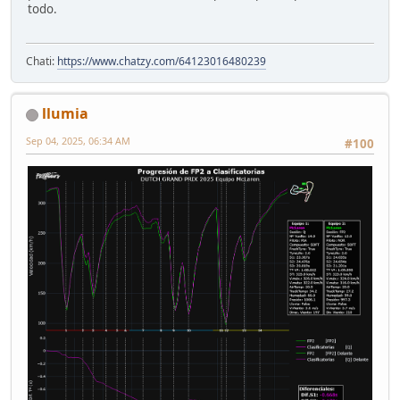
todo.
Chati:
https://www.chatzy.com/64123016480239
llumia
Sep 04, 2025, 06:34 AM
#100