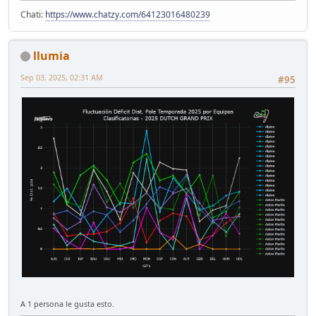
Chati:
https://www.chatzy.com/64123016480239
llumia
Sep 03, 2025, 02:31 AM
#95
A 1 persona le gusta esto.