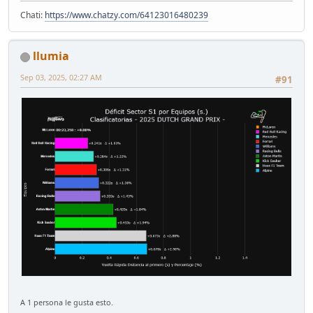
Chati:
https://www.chatzy.com/64123016480239
llumia
Sep 03, 2025, 02:27 AM
#91
A 1 persona le gusta esto.