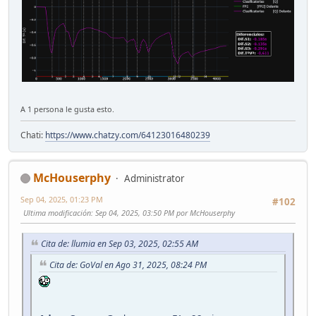
A 1 persona le gusta esto.
Chati:
https://www.chatzy.com/64123016480239
McHouserphy
Administrator
Sep 04, 2025, 01:23 PM
#102
Ultima modificación
: Sep 04, 2025, 03:50 PM por McHouserphy
Cita de: llumia en Sep 03, 2025, 02:55 AM
Cita de: GoVal en Ago 31, 2025, 08:24 PM