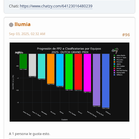
Chati:
https://www.chatzy.com/64123016480239
llumia
Sep 03, 2025, 02:32 AM
#96
A 1 persona le gusta esto.