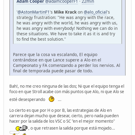
Adam Cooper
@adamcooperF1
·
22min
'
@AstonMartinF1
's
Mike Krack
on
@alo_oficial
's
strategy frustration: "He was angry with the race,
he was angry with the world, he was angry with us,
he was angry with everybody! Nothing we can do in
these situations. We have to take it as it is and try
to find the best solution."
Parece que la cosa va escalando, El equipo
centrándose en que Lance supere a Alo en el
Campeonato y FA comenzando a perder los nervios. Al
final de temporada puede pasar de todo.
Bah!, no me creo ninguna de las dos; Ni que el equipo tenga el
foco en que Stroll acabe con más puntos que Alo, ni que Alo se
esté desesperando
...
Lo cierto es que por H o por B, las estrategias de Alo en
carrera dejan mucho que desear, cierto, pero nada pueden
hacer por la salida de los VSC o SC "en el mejor momento"
, o que retrasen la salida porque está mojado...