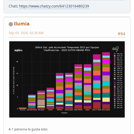
Chati:
https://www.chatzy.com/64123016480239
llumia
Sep 03, 2025, 02:30 AM
#94
A 1 persona le gusta esto.