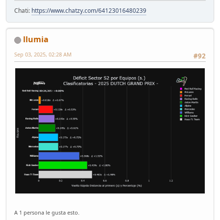
Chati:
https://www.chatzy.com/64123016480239
llumia
Sep 03, 2025, 02:28 AM
#92
A 1 persona le gusta esto.