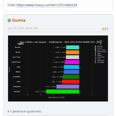
Chati:
https://www.chatzy.com/64123016480239
llumia
Sep 03, 2025, 02:42 AM
#97
A 1 persona le gusta esto.