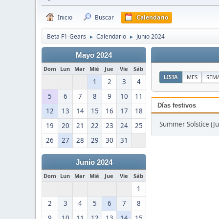
Inicio
Buscar
Calendario
Beta F1-Gears
Calendario
Junio 2024
►
►
Mayo 2024
Dom
Lun
Mar
Mié
Jue
Vie
Sáb
LISTA
MES
SEM
1
2
3
4
5
6
7
8
9
10
11
Días festivos
12
13
14
15
16
17
18
Summer Solstice (Ju
19
20
21
22
23
24
25
26
27
28
29
30
31
Junio 2024
Dom
Lun
Mar
Mié
Jue
Vie
Sáb
1
2
3
4
5
6
7
8
9
10
11
12
13
14
15