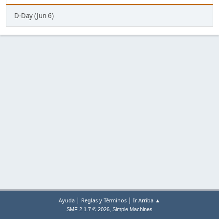
D-Day (Jun 6)
|
|
Ayuda
Reglas y Términos
Ir Arriba ▲
,
SMF 2.1.7 © 2026
Simple Machines