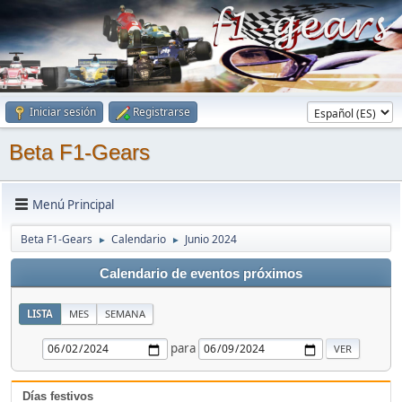
Iniciar sesión
Registrarse
Beta F1-Gears
Menú Principal
Beta F1-Gears
Calendario
Junio 2024
►
►
Calendario de eventos próximos
LISTA
MES
SEMANA
para
Días festivos