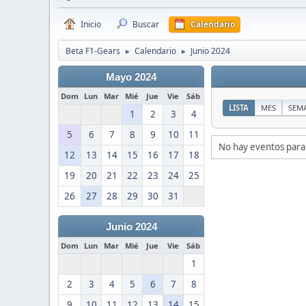
Inicio
Buscar
Calendario
Beta F1-Gears
Calendario
Junio 2024
►
►
Mayo 2024
Dom
Lun
Mar
Mié
Jue
Vie
Sáb
LISTA
MES
SEM
1
2
3
4
5
6
7
8
9
10
11
No hay eventos para
12
13
14
15
16
17
18
19
20
21
22
23
24
25
26
27
28
29
30
31
Junio 2024
Dom
Lun
Mar
Mié
Jue
Vie
Sáb
1
2
3
4
5
6
7
8
9
10
11
12
13
14
15