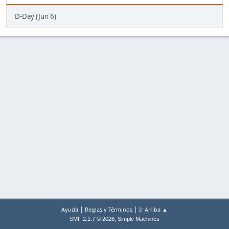
D-Day (Jun 6)
|
|
Ayuda
Reglas y Términos
Ir Arriba ▲
,
SMF 2.1.7 © 2026
Simple Machines