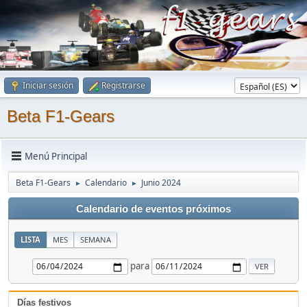
Iniciar sesión
Registrarse
Beta F1-Gears
Menú Principal
Beta F1-Gears
Calendario
Junio 2024
►
►
Calendario de eventos próximos
LISTA
MES
SEMANA
para
Días festivos