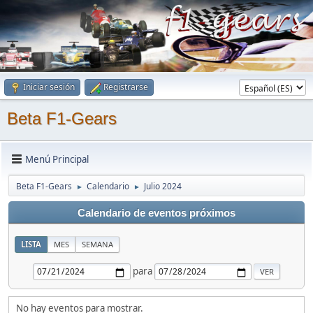
Iniciar sesión
Registrarse
Beta F1-Gears
Menú Principal
Beta F1-Gears
Calendario
Julio 2024
►
►
Calendario de eventos próximos
LISTA
MES
SEMANA
para
No hay eventos para mostrar.