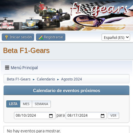
Iniciar sesión
Registrarse
Beta F1-Gears
Menú Principal
Beta F1-Gears
Calendario
Agosto 2024
►
►
Calendario de eventos próximos
LISTA
MES
SEMANA
para
No hay eventos para mostrar.