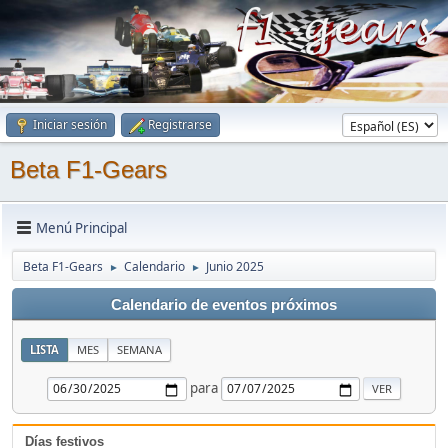
Iniciar sesión
Registrarse
Beta F1-Gears
Menú Principal
Beta F1-Gears
Calendario
Junio 2025
►
►
Calendario de eventos próximos
LISTA
MES
SEMANA
para
Días festivos