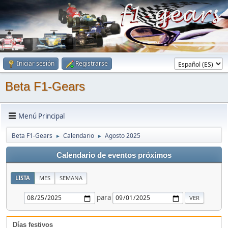
Iniciar sesión
Registrarse
Beta F1-Gears
Menú Principal
Beta F1-Gears
Calendario
Agosto 2025
►
►
Calendario de eventos próximos
LISTA
MES
SEMANA
para
Días festivos