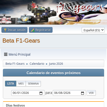
Iniciar sesión
Registrarse
Beta F1-Gears
Menú Principal
Beta F1-Gears
Calendario
Junio 2026
►
►
Calendario de eventos próximos
LISTA
MES
SEMANA
para
Días festivos