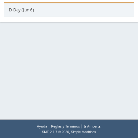
D-Day (Jun 6)
|
|
Ayuda
Reglas y Términos
Ir Arriba ▲
,
SMF 2.1.7 © 2026
Simple Machines