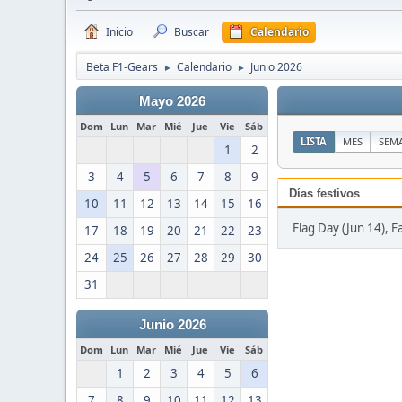
Inicio
Buscar
Calendario
Beta F1-Gears
Calendario
Junio 2026
►
►
Mayo 2026
Dom
Lun
Mar
Mié
Jue
Vie
Sáb
LISTA
MES
SEM
1
2
3
4
5
6
7
8
9
Días festivos
10
11
12
13
14
15
16
Flag Day (Jun 14), F
17
18
19
20
21
22
23
24
25
26
27
28
29
30
31
Junio 2026
Dom
Lun
Mar
Mié
Jue
Vie
Sáb
1
2
3
4
5
6
7
8
9
10
11
12
13