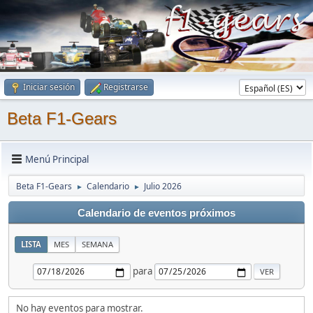
Iniciar sesión
Registrarse
Beta F1-Gears
Menú Principal
Beta F1-Gears
Calendario
Julio 2026
►
►
Calendario de eventos próximos
LISTA
MES
SEMANA
para
No hay eventos para mostrar.