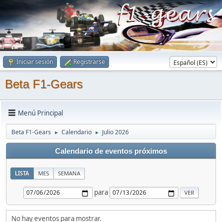
Iniciar sesión
Registrarse
Beta F1-Gears
Menú Principal
Beta F1-Gears
Calendario
Julio 2026
►
►
Calendario de eventos próximos
LISTA
MES
SEMANA
para
No hay eventos para mostrar.