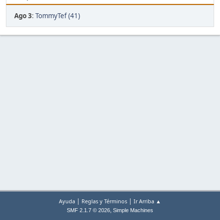
Ago 3
:
TommyTef (41)
|
|
Ayuda
Reglas y Términos
Ir Arriba ▲
,
SMF 2.1.7 © 2026
Simple Machines