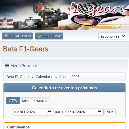
Iniciar sesión
Registrarse
Beta F1-Gears
Menú Principal
Beta F1-Gears
Calendario
Agosto 2026
►
►
Calendario de eventos próximos
LISTA
MES
SEMANA
para
Cumpleaños