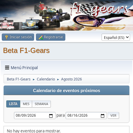
Iniciar sesión
Registrarse
Beta F1-Gears
Menú Principal
Beta F1-Gears
Calendario
Agosto 2026
►
►
Calendario de eventos próximos
LISTA
MES
SEMANA
para
No hay eventos para mostrar.