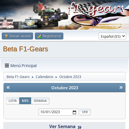
Iniciar sesión
Registrarse
Beta F1-Gears
Menú Principal
Beta F1-Gears
Calendario
Octubre 2023
►
►
«
»
Octubre 2023
LISTA
MES
SEMANA
»