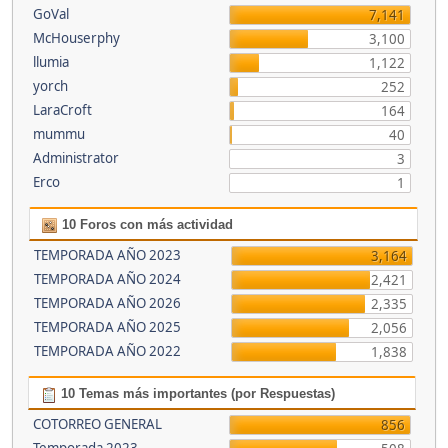
GoVal
7,141
McHouserphy
3,100
llumia
1,122
yorch
252
LaraCroft
164
mummu
40
Administrator
3
Erco
1
10 Foros con más actividad
TEMPORADA AÑO 2023
3,164
TEMPORADA AÑO 2024
2,421
TEMPORADA AÑO 2026
2,335
TEMPORADA AÑO 2025
2,056
TEMPORADA AÑO 2022
1,838
10 Temas más importantes (por Respuestas)
COTORREO GENERAL
856