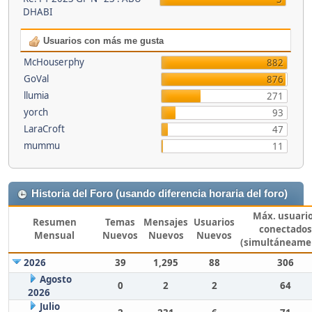
DHABI
Usuarios con más me gusta
McHouserphy
882
GoVal
876
llumia
271
yorch
93
LaraCroft
47
mummu
11
Historia del Foro (usando diferencia horaria del foro)
Máx. usuari
Resumen
Temas
Mensajes
Usuarios
conectados
Mensual
Nuevos
Nuevos
Nuevos
(simultáneame
2026
39
1,295
88
306
Agosto
0
2
2
64
2026
Julio