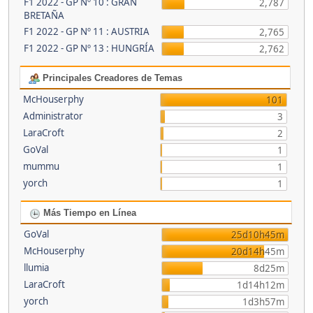
F1 2022 - GP Nº 10 : GRAN
2,787
BRETAÑA
F1 2022 - GP Nº 11 : AUSTRIA
2,765
F1 2022 - GP Nº 13 : HUNGRÍA
2,762
Principales Creadores de Temas
McHouserphy
101
Administrator
3
LaraCroft
2
GoVal
1
mummu
1
yorch
1
Más Tiempo en Línea
GoVal
25d10h45m
McHouserphy
20d14h45m
llumia
8d25m
LaraCroft
1d14h12m
yorch
1d3h57m