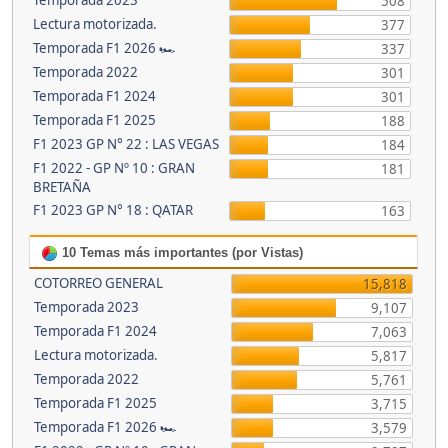
Temporada 2023
508
Lectura motorizada.
377
Temporada F1 2026 🏎
337
Temporada 2022
301
Temporada F1 2024
301
Temporada F1 2025
188
F1 2023 GP N° 22 : LAS VEGAS
184
F1 2022 - GP Nº 10 : GRAN
181
BRETAÑA
F1 2023 GP N° 18 : QATAR
163
10 Temas más importantes (por Vistas)
COTORREO GENERAL
15,818
Temporada 2023
9,107
Temporada F1 2024
7,063
Lectura motorizada.
5,817
Temporada 2022
5,761
Temporada F1 2025
3,715
Temporada F1 2026 🏎
3,579