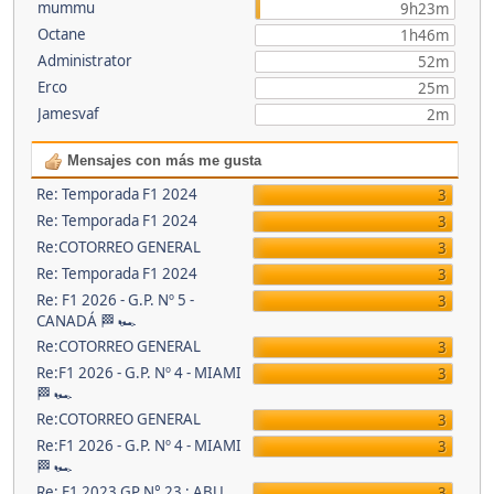
mummu
9h23m
Octane
1h46m
Administrator
52m
Erco
25m
Jamesvaf
2m
Mensajes con más me gusta
Re: Temporada F1 2024
3
Re: Temporada F1 2024
3
Re:COTORREO GENERAL
3
Re: Temporada F1 2024
3
Re: F1 2026 - G.P. Nº 5 -
3
CANADÁ 🏁 🏎
Re:COTORREO GENERAL
3
Re:F1 2026 - G.P. Nº 4 - MIAMI
3
🏁 🏎
Re:COTORREO GENERAL
3
Re:F1 2026 - G.P. Nº 4 - MIAMI
3
🏁 🏎
Re: F1 2023 GP N° 23 : ABU
3