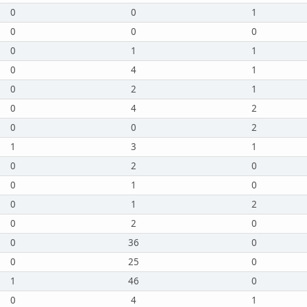
0
0
1
0
0
0
0
1
1
0
4
1
0
2
1
0
4
2
0
0
2
1
3
1
0
2
0
0
1
0
0
1
2
0
2
0
0
36
0
0
25
0
1
46
0
0
4
1