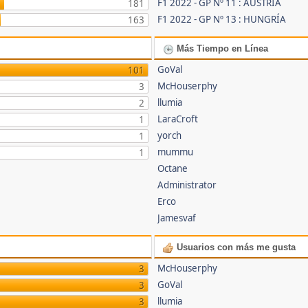
F1 2022 - GP Nº 11 : AUSTRIA
181
F1 2022 - GP Nº 13 : HUNGRÍA
163
Más Tiempo en Línea
GoVal
101
McHouserphy
3
llumia
2
LaraCroft
1
yorch
1
mummu
1
Octane
Administrator
Erco
Jamesvaf
Usuarios con más me gusta
McHouserphy
3
GoVal
3
llumia
3