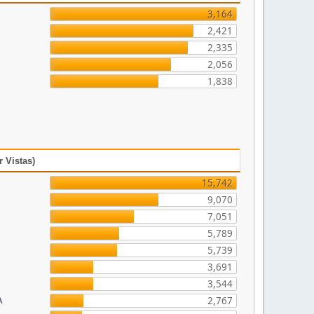
3,164
2,421
2,335
2,056
1,838
 Vistas)
15,742
9,070
7,051
5,789
5,739
3,691
3,544
A
2,767