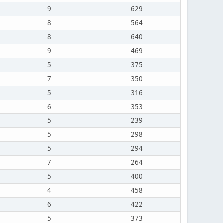
9
629
8
564
8
640
9
469
5
375
7
350
5
316
6
353
5
239
5
298
5
294
7
264
5
400
4
458
6
422
5
373