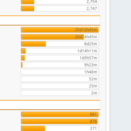
2,754
2,747
25d10h45m
20d14h45m
8d25m
1d14h11m
1d3h57m
9h23m
1h46m
52m
25m
2m
881
876
271