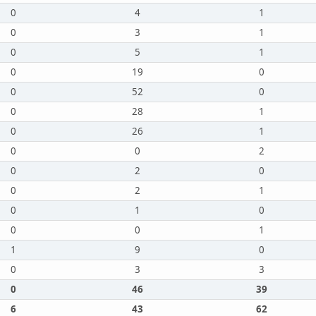
0
4
1
0
3
1
0
5
1
0
19
0
0
52
0
0
28
1
0
26
1
0
0
2
0
2
0
0
2
1
0
1
0
0
0
1
1
9
0
0
3
3
0
46
39
6
43
62