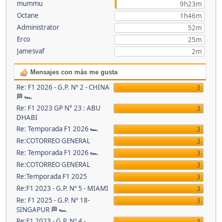
mummu
9h23m
Octane
1h46m
Administrator
52m
Erco
25m
Jamesvaf
2m
Mensajes con más me gusta
Re: F1 2026 - G.P. Nº 2 - CHINA
3
🏁 🏎
Re: F1 2023 GP N° 23 : ABU
3
DHABI
Re: Temporada F1 2026 🏎
3
Re:COTORREO GENERAL
3
Re: Temporada F1 2026 🏎
3
Re:COTORREO GENERAL
3
Re:Temporada F1 2025
3
Re:F1 2023 - G.P. Nº 5 - MIAMI
3
Re: F1 2025 - G.P. Nº 18-
3
SINGAPUR 🏁 🏎
Re:F1 2023 - G.P. Nº 4 -
3