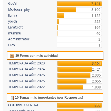
GoVal
7,141
McHouserphy
3,100
llumia
1,122
yorch
252
LaraCroft
164
mummu
40
Administrator
3
Erco
1
10 Foros con más actividad
TEMPORADA AÑO 2023
3,164
TEMPORADA AÑO 2024
2,421
TEMPORADA AÑO 2026
2,335
TEMPORADA AÑO 2025
2,056
TEMPORADA AÑO 2022
1,838
10 Temas más importantes (por Respuestas)
COTORREO GENERAL
856