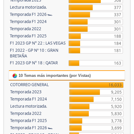
Temporada 2023
508
Lectura motorizada.
377
Temporada F1 2026 🏎
337
Temporada F1 2024
301
Temporada 2022
301
Temporada F1 2025
188
F1 2023 GP N° 22 : LAS VEGAS
184
F1 2022 - GP Nº 10 : GRAN
181
BRETAÑA
F1 2023 GP N° 18 : QATAR
163
10 Temas más importantes (por Vistas)
COTORREO GENERAL
16,033
Temporada 2023
9,205
Temporada F1 2024
7,150
Lectura motorizada.
5,920
Temporada 2022
5,830
Temporada F1 2025
3,778
Temporada F1 2026 🏎
3,699