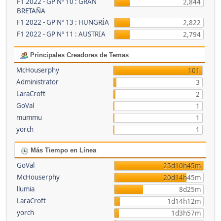
F1 2022 - GP Nº 10 : GRAN
2,844
BRETAÑA
F1 2022 - GP Nº 13 : HUNGRÍA
2,822
F1 2022 - GP Nº 11 : AUSTRIA
2,794
Principales Creadores de Temas
McHouserphy
101
Administrator
3
LaraCroft
2
GoVal
1
mummu
1
yorch
1
Más Tiempo en Línea
GoVal
25d10h45m
McHouserphy
20d14h45m
llumia
8d25m
LaraCroft
1d14h12m
yorch
1d3h57m