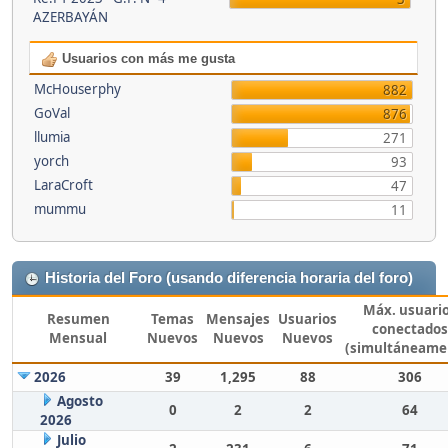
AZERBAYÁN
Usuarios con más me gusta
McHouserphy
882
GoVal
876
llumia
271
yorch
93
LaraCroft
47
mummu
11
Historia del Foro (usando diferencia horaria del foro)
Máx. usuari
Resumen
Temas
Mensajes
Usuarios
conectados
Mensual
Nuevos
Nuevos
Nuevos
(simultáneame
2026
39
1,295
88
306
Agosto
0
2
2
64
2026
Julio