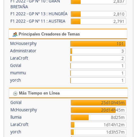
F1 2022 - GP Nº 10 : GRAN
2,837
BRETAÑA
F1 2022 - GP Nº 13 : HUNGRÍA
2,810
F1 2022 - GP Nº 11 : AUSTRIA
2,791
Principales Creadores de Temas
McHouserphy
101
Administrator
3
LaraCroft
2
GoVal
1
mummu
1
yorch
1
Más Tiempo en Línea
GoVal
25d10h45m
McHouserphy
20d14h45m
llumia
8d25m
LaraCroft
1d14h12m
yorch
1d3h57m