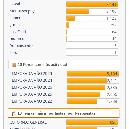
GoVal
7,141
McHouserphy
3,100
llumia
1,122
yorch
252
LaraCroft
164
mummu
40
Administrator
3
Erco
1
10 Foros con más actividad
TEMPORADA AÑO 2023
3,164
TEMPORADA AÑO 2024
2,421
TEMPORADA AÑO 2026
2,335
TEMPORADA AÑO 2025
2,056
TEMPORADA AÑO 2022
1,838
10 Temas más importantes (por Respuestas)
COTORREO GENERAL
856