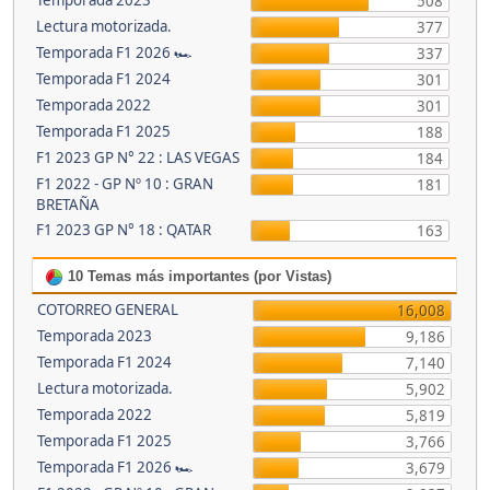
Temporada 2023
508
Lectura motorizada.
377
Temporada F1 2026 🏎
337
Temporada F1 2024
301
Temporada 2022
301
Temporada F1 2025
188
F1 2023 GP N° 22 : LAS VEGAS
184
F1 2022 - GP Nº 10 : GRAN
181
BRETAÑA
F1 2023 GP N° 18 : QATAR
163
10 Temas más importantes (por Vistas)
COTORREO GENERAL
16,008
Temporada 2023
9,186
Temporada F1 2024
7,140
Lectura motorizada.
5,902
Temporada 2022
5,819
Temporada F1 2025
3,766
Temporada F1 2026 🏎
3,679