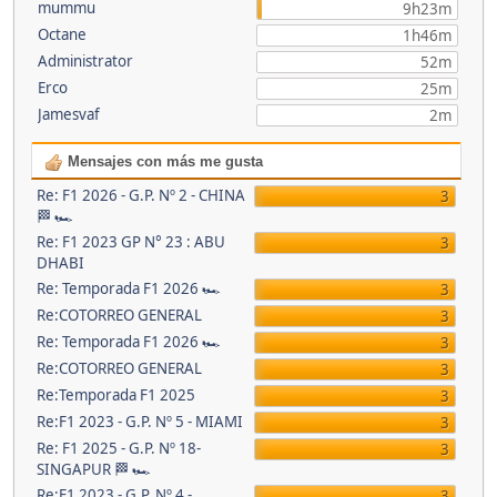
mummu
9h23m
Octane
1h46m
Administrator
52m
Erco
25m
Jamesvaf
2m
Mensajes con más me gusta
Re: F1 2026 - G.P. Nº 2 - CHINA
3
🏁 🏎
Re: F1 2023 GP N° 23 : ABU
3
DHABI
Re: Temporada F1 2026 🏎
3
Re:COTORREO GENERAL
3
Re: Temporada F1 2026 🏎
3
Re:COTORREO GENERAL
3
Re:Temporada F1 2025
3
Re:F1 2023 - G.P. Nº 5 - MIAMI
3
Re: F1 2025 - G.P. Nº 18-
3
SINGAPUR 🏁 🏎
Re:F1 2023 - G.P. Nº 4 -
3