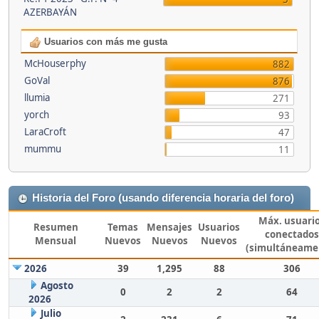
AZERBAYÁN
Usuarios con más me gusta
McHouserphy
882
GoVal
876
llumia
271
yorch
93
LaraCroft
47
mummu
11
Historia del Foro (usando diferencia horaria del foro)
Máx. usuari
Resumen
Temas
Mensajes
Usuarios
conectados
Mensual
Nuevos
Nuevos
Nuevos
(simultáneame
2026
39
1,295
88
306
Agosto
0
2
2
64
2026
Julio