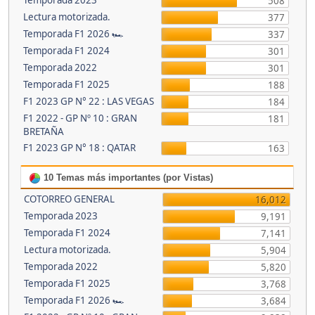
Temporada 2023
508
Lectura motorizada.
377
Temporada F1 2026 🏎
337
Temporada F1 2024
301
Temporada 2022
301
Temporada F1 2025
188
F1 2023 GP N° 22 : LAS VEGAS
184
F1 2022 - GP Nº 10 : GRAN
181
BRETAÑA
F1 2023 GP N° 18 : QATAR
163
10 Temas más importantes (por Vistas)
COTORREO GENERAL
16,012
Temporada 2023
9,191
Temporada F1 2024
7,141
Lectura motorizada.
5,904
Temporada 2022
5,820
Temporada F1 2025
3,768
Temporada F1 2026 🏎
3,684