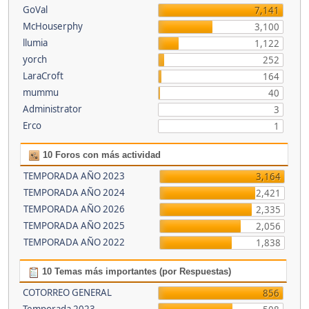
GoVal
7,141
McHouserphy
3,100
llumia
1,122
yorch
252
LaraCroft
164
mummu
40
Administrator
3
Erco
1
10 Foros con más actividad
TEMPORADA AÑO 2023
3,164
TEMPORADA AÑO 2024
2,421
TEMPORADA AÑO 2026
2,335
TEMPORADA AÑO 2025
2,056
TEMPORADA AÑO 2022
1,838
10 Temas más importantes (por Respuestas)
COTORREO GENERAL
856