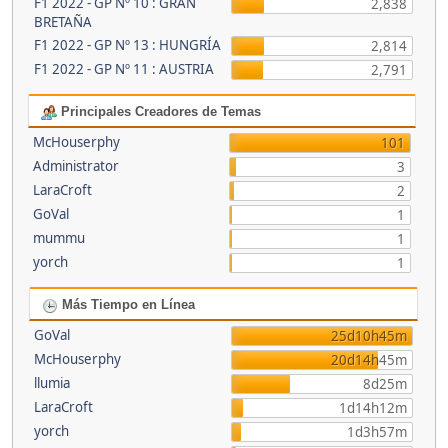
F1 2022 - GP Nº 10 : GRAN
2,838
BRETAÑA
F1 2022 - GP Nº 13 : HUNGRÍA
2,814
F1 2022 - GP Nº 11 : AUSTRIA
2,791
Principales Creadores de Temas
McHouserphy
101
Administrator
3
LaraCroft
2
GoVal
1
mummu
1
yorch
1
Más Tiempo en Línea
GoVal
25d10h45m
McHouserphy
20d14h45m
llumia
8d25m
LaraCroft
1d14h12m
yorch
1d3h57m