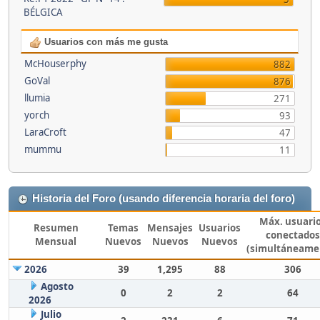
BÉLGICA
Usuarios con más me gusta
McHouserphy
882
GoVal
876
llumia
271
yorch
93
LaraCroft
47
mummu
11
Historia del Foro (usando diferencia horaria del foro)
Máx. usuari
Resumen
Temas
Mensajes
Usuarios
conectados
Mensual
Nuevos
Nuevos
Nuevos
(simultáneame
2026
39
1,295
88
306
Agosto
0
2
2
64
2026
Julio