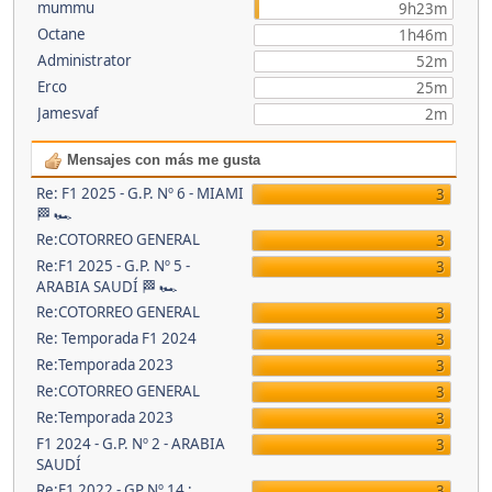
mummu
9h23m
Octane
1h46m
Administrator
52m
Erco
25m
Jamesvaf
2m
Mensajes con más me gusta
Re: F1 2025 - G.P. Nº 6 - MIAMI
3
🏁 🏎
Re:COTORREO GENERAL
3
Re:F1 2025 - G.P. Nº 5 -
3
ARABIA SAUDÍ 🏁 🏎
Re:COTORREO GENERAL
3
Re: Temporada F1 2024
3
Re:Temporada 2023
3
Re:COTORREO GENERAL
3
Re:Temporada 2023
3
F1 2024 - G.P. Nº 2 - ARABIA
3
SAUDÍ
Re:F1 2022 - GP Nº 14 :
3