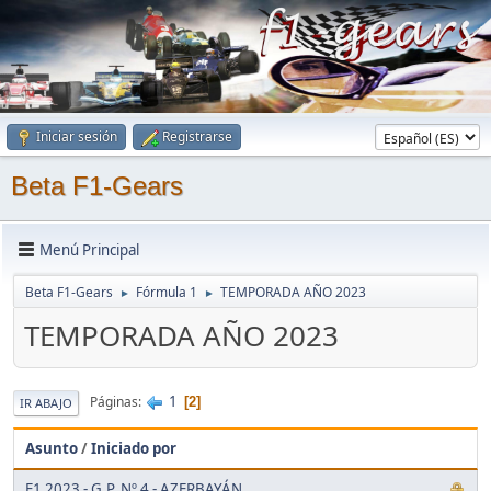
Iniciar sesión
Registrarse
Beta F1-Gears
Menú Principal
Beta F1-Gears
Fórmula 1
TEMPORADA AÑO 2023
►
►
TEMPORADA AÑO 2023
1
Páginas
2
IR ABAJO
Asunto
/
Iniciado por
F1 2023 - G.P. Nº 4 - AZERBAYÁN