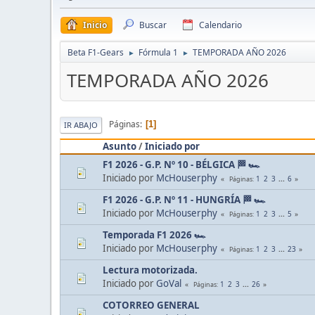
Inicio
Buscar
Calendario
Beta F1-Gears
Fórmula 1
TEMPORADA AÑO 2026
►
►
TEMPORADA AÑO 2026
Páginas
1
IR ABAJO
Asunto
/
Iniciado por
F1 2026 - G.P. Nº 10 - BÉLGICA 🏁 🏎
Iniciado por
McHouserphy
1
2
3
...
6
Páginas
F1 2026 - G.P. Nº 11 - HUNGRÍA 🏁 🏎
Iniciado por
McHouserphy
1
2
3
...
5
Páginas
Temporada F1 2026 🏎
Iniciado por
McHouserphy
1
2
3
...
23
Páginas
Lectura motorizada.
Iniciado por
GoVal
1
2
3
...
26
Páginas
COTORREO GENERAL