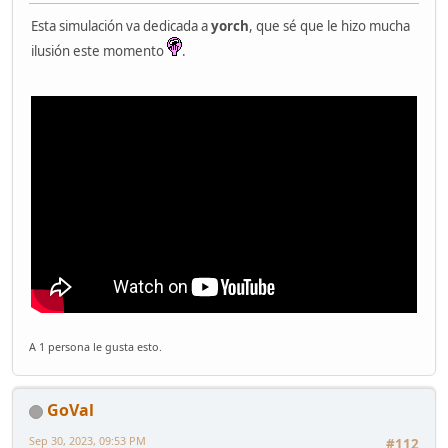
Esta simulación va dedicada a
yorch
, que sé que le hizo mucha
ilusión este momento
.
A 1 persona le gusta esto.
GoVal
Sep 30, 2023, 09:53 PM
#112