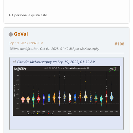
A 1 persona le gusta esto.
GoVal
Sep 19, 2023, 09:48 PM
#108
Ultima modificación
: Oct 01, 2023, 01:40 AM por McHouserphy
Cita de: McHouserphy en Sep 19, 2023, 01:32 AM