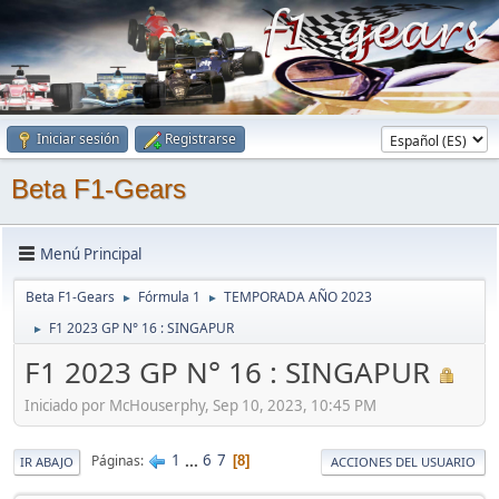
Iniciar sesión
Registrarse
Beta F1-Gears
Menú Principal
Beta F1-Gears
Fórmula 1
TEMPORADA AÑO 2023
►
►
F1 2023 GP N° 16 : SINGAPUR
►
F1 2023 GP N° 16 : SINGAPUR
Iniciado por McHouserphy, Sep 10, 2023, 10:45 PM
1
...
6
7
Páginas
8
IR ABAJO
ACCIONES DEL USUARIO