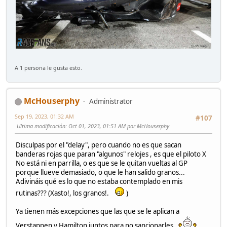
A 1 persona le gusta esto.
McHouserphy
Administrator
Sep 19, 2023, 01:32 AM
#107
Ultima modificación
: Oct 01, 2023, 01:51 AM por McHouserphy
Disculpas por el "delay", pero cuando no es que sacan
banderas rojas que paran "algunos" relojes , es que el piloto X
No está ni en parrilla, o es que se le quitan vueltas al GP
porque llueve demasiado, o que le han salido granos...
Adivináis qué es lo que no estaba contemplado en mis
rutinas??? (Xasto!, los granos!.
)
Ya tienen más excepciones que las que se le aplican a
Verstappen y Hamilton juntos para no sancionarles.