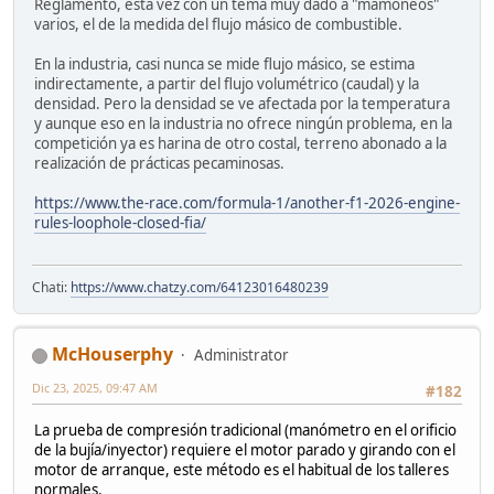
Reglamento, esta vez con un tema muy dado a "mamoneos"
varios, el de la medida del flujo másico de combustible.
En la industria, casi nunca se mide flujo másico, se estima
indirectamente, a partir del flujo volumétrico (caudal) y la
densidad. Pero la densidad se ve afectada por la temperatura
y aunque eso en la industria no ofrece ningún problema, en la
competición ya es harina de otro costal, terreno abonado a la
realización de prácticas pecaminosas.
https://www.the-race.com/formula-1/another-f1-2026-engine-
rules-loophole-closed-fia/
Chati:
https://www.chatzy.com/64123016480239
McHouserphy
Administrator
Dic 23, 2025, 09:47 AM
#182
La prueba de compresión tradicional (manómetro en el orificio
de la bujía/inyector) requiere el motor parado y girando con el
motor de arranque, este método es el habitual de los talleres
normales.