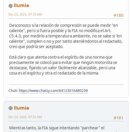
llumia
Dic 23, 2025, 07:18 AM
#180
Desconozco si la relación de compresión se puede medir "en
caliente", pero si fuera posible y la FIA no modifica el Art.
C5.4.3, por medirlo a temperatura ambiente, no se sabe si "en
caliente", cumplen o no y por tanto ateniéndonos al redactado,
creo que podría ser aceptado.
Está claro que atenta contra el espíritu de una norma que
precisamente se colocó para evitar que ningún motorista se
destacase, fijando un valor fácilmente alcanzable, pero una
cosa es el espíritu y otra el redactado de la misma.
Chati:
https://www.chatzy.com/64123016480239
llumia
Dic 23, 2025, 07:25 AM
#181
Mientras tanto, la FIA sigue intentando "parchear" el