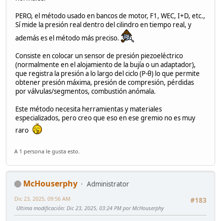
PERO, el método usado en bancos de motor, F1, WEC, I+D, etc.,
Sí mide la presión real dentro del cilindro en tiempo real, y
además es el método más preciso.
Consiste en colocar un sensor de presión piezoeléctrico
(normalmente en el alojamiento de la bujía o un adaptador),
que registra la presión a lo largo del ciclo (P-θ) lo que permite
obtener presión máxima, presión de compresión, pérdidas
por válvulas/segmentos, combustión anómala.
Este método necesita herramientas y materiales
especializados, pero creo que eso en ese gremio no es muy
raro
A 1 persona le gusta esto.
McHouserphy
Administrator
Dic 23, 2025, 09:56 AM
#183
Ultima modificación
: Dic 23, 2025, 03:24 PM por McHouserphy