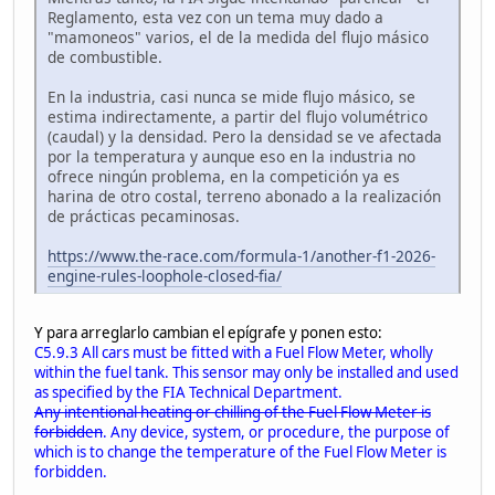
Reglamento, esta vez con un tema muy dado a
"mamoneos" varios, el de la medida del flujo másico
de combustible.
En la industria, casi nunca se mide flujo másico, se
estima indirectamente, a partir del flujo volumétrico
(caudal) y la densidad. Pero la densidad se ve afectada
por la temperatura y aunque eso en la industria no
ofrece ningún problema, en la competición ya es
harina de otro costal, terreno abonado a la realización
de prácticas pecaminosas.
https://www.the-race.com/formula-1/another-f1-2026-
engine-rules-loophole-closed-fia/
Y para arreglarlo cambian el epígrafe y ponen esto:
C5.9.3 All cars must be fitted with a Fuel Flow Meter, wholly
within the fuel tank. This sensor may only be installed and used
as specified by the FIA Technical Department.
Any intentional heating or chilling of the Fuel Flow Meter is
forbidden
. Any device, system, or procedure, the purpose of
which is to change the temperature of the Fuel Flow Meter is
forbidden.