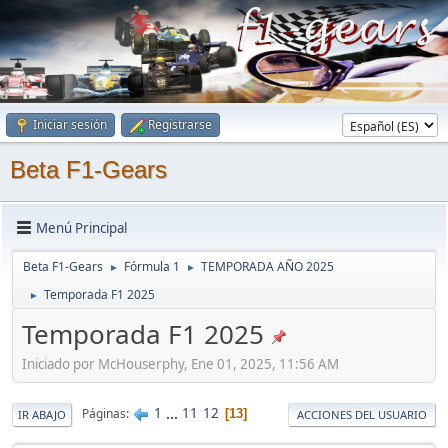
Iniciar sesión
Registrarse
Beta F1-Gears
Menú Principal
Beta F1-Gears
Fórmula 1
TEMPORADA AÑO 2025
►
►
Temporada F1 2025
►
Temporada F1 2025
Iniciado por McHouserphy, Ene 01, 2025, 11:56 AM
1
...
11
12
Páginas
13
IR ABAJO
ACCIONES DEL USUARIO