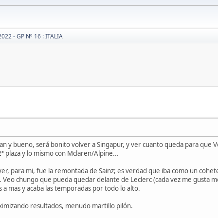
2022 - GP Nº 16 : ITALIA
an y bueno, será bonito volver a Singapur, y ver cuanto queda para qu
 plaza y lo mismo con Mclaren/Alpine...
yer, para mi, fue la remontada de Sainz; es verdad que iba como un cohete
. Veo chungo que pueda quedar delante de Leclerc (cada vez me gusta men
 a mas y acaba las temporadas por todo lo alto.
imizando resultados, menudo martillo pilón.