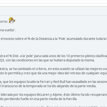
l horno
una vuelta".
 el exceso sobre el % de la Distancia a la 'Pole' acumulado durante toda 
 el % Dist. a la 'pole' para cada unos de los 10 primeros pilotos clasificado
Q3, con las condiciones en las que se hubiera disputado la misma.
estra, se ha cambiado el criterio, en esta ocasión se utlizan las mejores vue
uto lo permitía y creo que da una mejor idea del retraso de cualquier equip
a, que los equipos Scuderia Ferrari y Red Bull han avasallado en las sesione
 transcurso de la temporada se ha ido alejando de la parte media.
 liderada por los equipos McLaren y Alpine, éste último ha ido recuperand
o perdiendo fuelle en esa parte media de la Parrilla.