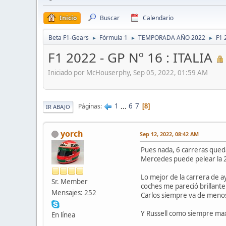
Inicio
Buscar
Calendario
Beta F1-Gears
Fórmula 1
TEMPORADA AÑO 2022
F1 
►
►
►
F1 2022 - GP Nº 16 : ITALIA
Iniciado por McHouserphy, Sep 05, 2022, 01:59 AM
1
...
6
7
Páginas
8
IR ABAJO
yorch
Sep 12, 2022, 08:42 AM
Pues nada, 6 carreras qued
Mercedes puede pelear la 2ª
Lo mejor de la carrera de a
Sr. Member
coches me pareció brillante
Mensajes: 252
Carlos siempre va de menos
Y Russell como siempre max
En línea