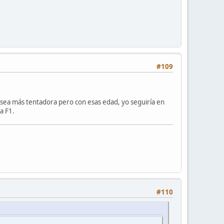
#109
e sea más tentadora pero con esas edad, yo seguiría en
a F1.
#110