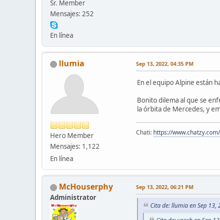
Sr. Member
Mensajes: 252
En línea
llumia
Sep 13, 2022, 04:35 PM
En el equipo Alpine están h
Bonito dilema al que se enf
la órbita de Mercedes, y em
Chati:
https://www.chatzy.co
Hero Member
Mensajes: 1,122
En línea
McHouserphy
Sep 13, 2022, 06:21 PM
Administrator
Cita de: llumia en Sep 13,