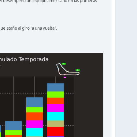
 el desempeño del equipo americano en las primeras
e atañe al giro "a una vuelta".