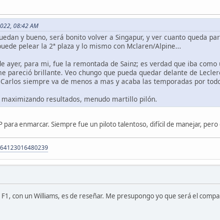
 2022, 08:42 AM
quedan y bueno, será bonito volver a Singapur, y ver cuanto queda 
ede pelear la 2ª plaza y lo mismo con Mclaren/Alpine...
de ayer, para mi, fue la remontada de Sainz; es verdad que iba como 
e pareció brillante. Veo chungo que pueda quedar delante de Lecler
, Carlos siempre va de menos a mas y acaba las temporadas por todo 
 maximizando resultados, menudo martillo pilón.
 para enmarcar. Siempre fue un piloto talentoso, difícil de manejar, per
m/64123016480239
la F1, con un Williams, es de reseñar. Me presupongo yo que será el com