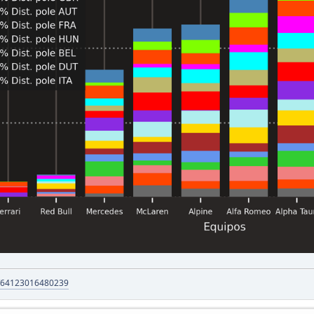
m/64123016480239