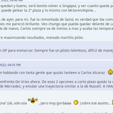
2, 2022, 08:42 AM
 quedan y bueno, será bonito volver a Singapur, y ver cuanto qued
puede pelear la 2ª plaza y lo mismo con Mclaren/Alpine...
 de ayer, para mi, fue la remontada de Sainz; es verdad que iba como
hes me pareció brillante. Veo chungo que pueda quedar delante de Le
ado de nuevo, Carlos siempre va de menos a mas y acaba las temporad
re maximizando resultados, menudo martillo pilón.
n GP para enmarcar. Siempre fue un piloto talentoso, difícil de mane
 2022, 04:35 PM
án hablando con tanta gente que quizás tanteen a Carlos Alcaraz
 enfrenta De Vries ahora. De esas 2 opciones a corto plazo quizás l
a de Mercedes, y emular una trayectoria similar a la de Russell. A H
na" (siii, solo una
, pero muy gordaaaa
) sobre ese asunto...