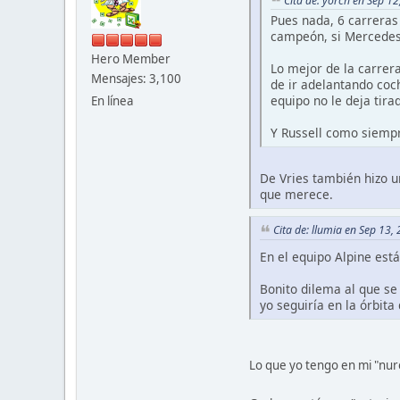
Cita de: yorch en Sep 1
Pues nada, 6 carreras
campeón, si Mercedes 
Hero Member
Lo mejor de la carrera
Mensajes: 3,100
de ir adelantando coc
equipo no le deja tir
En línea
Y Russell como siemp
De Vries también hizo u
que merece.
Cita de: llumia en Sep 13,
En el equipo Alpine est
Bonito dilema al que se
yo seguiría en la órbit
Lo que yo tengo en mi "nuro