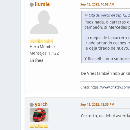
llumia
Sep 13, 2022, 10:58 AM
Cita de: yorch en Sep 12,
Pues nada, 6 carreras 
campeón, si Mercedes pu
Lo mejor de la carrera 
ir adelantando coches m
Hero Member
le deja tirado de nuevo
Mensajes: 1,122
Y Russell como siempre
En línea
De Vries también hizo un GP
Chati:
https://www.chatzy.co
yorch
Sep 13, 2022, 12:35 PM
Correcto, un debut asi en 