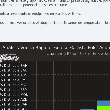
a Tauri cierran ese grupo medio. Para mí una sorpresa desagradable, por
 italianos, por el potencial que se les presume.
 toda la temporada los equipos Aston Martin y Williams.
nos permita ver un poco el dibujo de lo que llevamos de temporada en lo qu