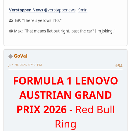
Verstappen News
@verstappenews
·
9min
📻 GP: "There's yellows T10."
📻 Max: "That means flat out right, past the car? I'm joking."
GoVal
Jun 28, 2026, 07:56 PM
#54
FORMULA 1 LENOVO
AUSTRIAN GRAND
PRIX 2026
- Red Bull
Ring