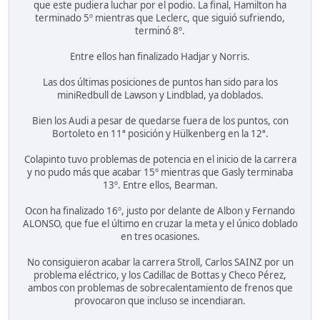
que este pudiera luchar por el podio. La final, Hamilton ha
terminado 5º mientras que Leclerc, que siguió sufriendo,
terminó 8º.
Entre ellos han finalizado Hadjar y Norris.
Las dos últimas posiciones de puntos han sido para los
miniRedbull de Lawson y Lindblad, ya doblados.
Bien los Audi a pesar de quedarse fuera de los puntos, con
Bortoleto en 11ª posición y Hülkenberg en la 12ª.
Colapinto tuvo problemas de potencia en el inicio de la carrera
y no pudo más que acabar 15º mientras que Gasly terminaba
13º. Entre ellos, Bearman.
Ocon ha finalizado 16º, justo por delante de Albon y Fernando
ALONSO, que fue el último en cruzar la meta y el único doblado
en tres ocasiones.
No consiguieron acabar la carrera Stroll, Carlos SAINZ por un
problema eléctrico, y los Cadillac de Bottas y Checo Pérez,
ambos con problemas de sobrecalentamiento de frenos que
provocaron que incluso se incendiaran.