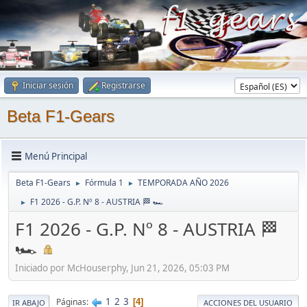
Iniciar sesión
Registrarse
Beta F1-Gears
Menú Principal
Beta F1-Gears
Fórmula 1
TEMPORADA AÑO 2026
►
►
F1 2026 - G.P. Nº 8 - AUSTRIA 🏁 🏎
►
F1 2026 - G.P. Nº 8 - AUSTRIA 🏁
🏎
Iniciado por McHouserphy, Jun 21, 2026, 05:03 PM
1
2
3
Páginas
4
IR ABAJO
ACCIONES DEL USUARIO