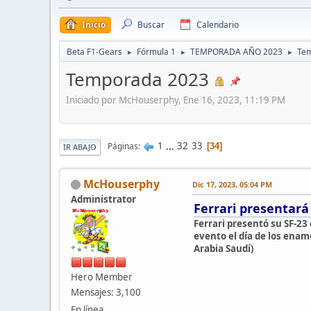
Inicio
Buscar
Calendario
Beta F1-Gears
Fórmula 1
TEMPORADA AÑO 2023
Te
►
►
►
Temporada 2023
Iniciado por McHouserphy, Ene 16, 2023, 11:19 PM
1
...
32
33
Páginas
34
IR ABAJO
McHouserphy
Dic 17, 2023, 05:04 PM
Administrator
Ferrari presentará
Ferrari presentó su SF-23 
evento el día de los enamo
Arabia Saudí)
Hero Member
Mensajes: 3,100
En línea