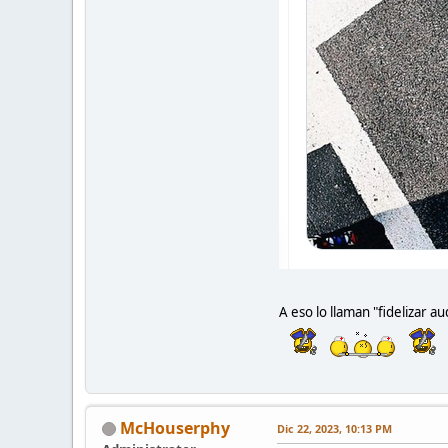
A eso lo llaman "fidelizar a
McHouserphy
Dic 22, 2023, 10:13 PM