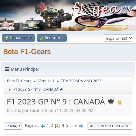
Iniciar sesión
Registrarse
Beta F1-Gears
Menú Principal
Beta F1-Gears
Fórmula 1
TEMPORADA AÑO 2023
►
►
F1 2023 GP N° 9 : CANADÁ 🍁
►
F1 2023 GP N° 9 : CANADÁ 🍁
Iniciado por LaraCroft, Jun 11, 2023, 04:30 PM
1
2
4
5
...
8
Páginas
3
IR ABAJO
ACCIONES DEL USUARIO