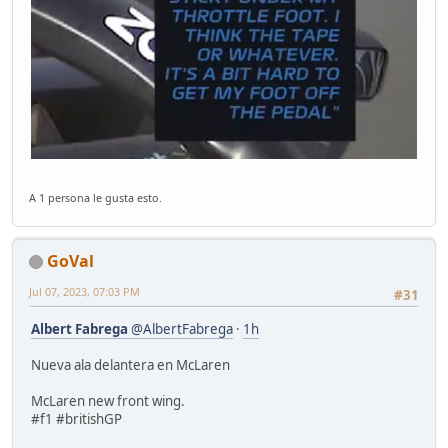
A 1 persona le gusta esto.
GoVal
Jul 07, 2023, 07:03 PM
#31
Albert Fabrega
@AlbertFabrega
·
1h
Nueva ala delantera en McLaren
McLaren new front wing.
#f1 #britishGP