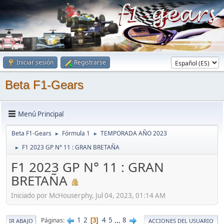
Iniciar sesión
Registrarse
Beta F1-Gears
Menú Principal
Beta F1-Gears
Fórmula 1
TEMPORADA AÑO 2023
►
►
F1 2023 GP N° 11 : GRAN BRETAÑA
►
F1 2023 GP N° 11 : GRAN
BRETAÑA
Iniciado por McHouserphy, Jul 04, 2023, 01:14 AM
1
2
4
5
...
8
Páginas
3
IR ABAJO
ACCIONES DEL USUARIO