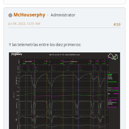
McHouserphy
Administrator
Jul 08, 2023, 12:01 AM
#39
Y las telemetrías entre los diez primeros: