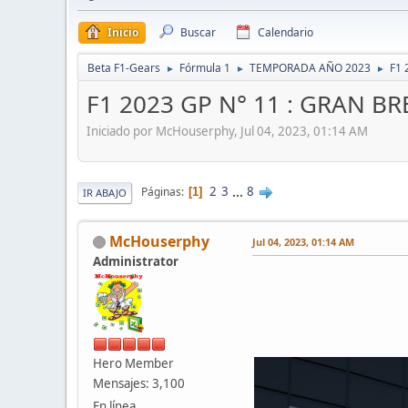
Inicio
Buscar
Calendario
Beta F1-Gears
Fórmula 1
TEMPORADA AÑO 2023
F1 
►
►
►
F1 2023 GP N° 11 : GRAN B
Iniciado por McHouserphy, Jul 04, 2023, 01:14 AM
2
3
...
8
Páginas
1
IR ABAJO
McHouserphy
Jul 04, 2023, 01:14 AM
Administrator
Hero Member
Mensajes: 3,100
En línea