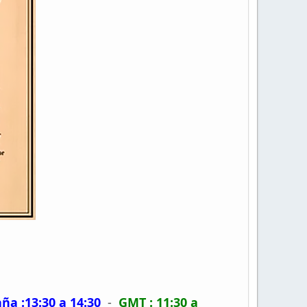
ña :13:30 a 14:30
-
GMT : 11:30 a