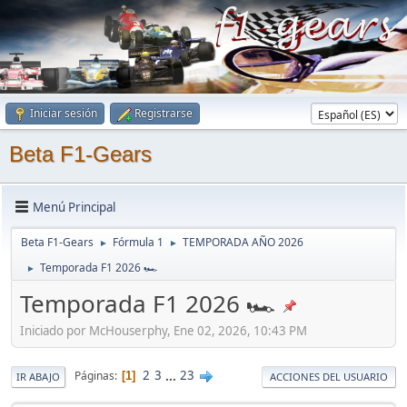
Iniciar sesión
Registrarse
Beta F1-Gears
Menú Principal
Beta F1-Gears
Fórmula 1
TEMPORADA AÑO 2026
►
►
Temporada F1 2026 🏎
►
Temporada F1 2026 🏎
Iniciado por McHouserphy, Ene 02, 2026, 10:43 PM
2
3
...
23
Páginas
1
IR ABAJO
ACCIONES DEL USUARIO