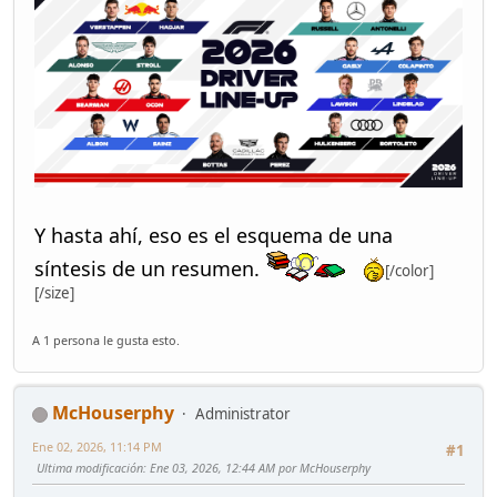
Y hasta ahí, eso es el esquema de una
síntesis de un resumen.
[/color]
[/size]
A 1 persona le gusta esto.
McHouserphy
Administrator
Ene 02, 2026, 11:14 PM
#1
Ultima modificación
: Ene 03, 2026, 12:44 AM por McHouserphy