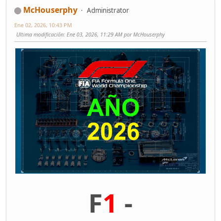
McHouserphy
Administrator
Ene 02, 2026, 10:43 PM
Ultima modificación
: Ene 03, 2026, 11:29 AM por McHouserphy
F
1
-