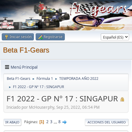
Iniciar sesión
Registrarse
Beta F1-Gears
Menú Principal
Beta F1-Gears
Fórmula 1
TEMPORADA AÑO 2022
►
►
F1 2022 - GP Nº 17 : SINGAPUR
►
F1 2022 - GP Nº 17 : SINGAPUR
Iniciado por McHouserphy, Sep 25, 2022, 06:54 PM
2
3
...
8
Páginas
1
IR ABAJO
ACCIONES DEL USUARIO