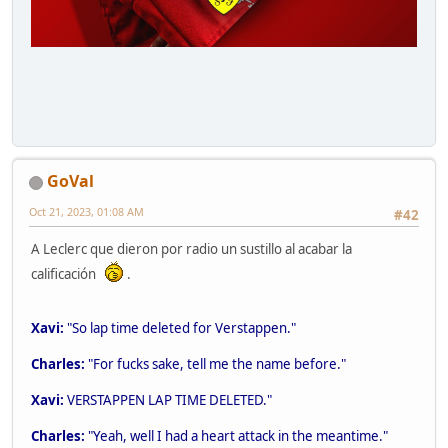
GoVal
Oct 21, 2023, 01:08 AM
#42
A Leclerc que dieron por radio un sustillo al acabar la
calificación
.
Xavi:
"So lap time deleted for Verstappen."
Charles:
"For fucks sake, tell me the name before."
Xavi:
VERSTAPPEN LAP TIME DELETED."
Charles:
"Yeah, well I had a heart attack in the meantime."