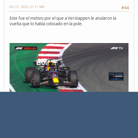
Oct 21, 2023, 01:11 AM
#44
Este fue el motivo por el que a Verstappen le anularon la
vuelta que lo había colocado en la pole.
1
2
4
5
...
8
Páginas
3
IR ARRIBA
ACCIONES DEL USUARIO