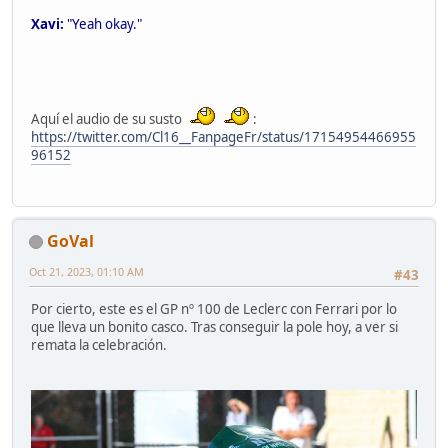
Xavi:
"Yeah okay."
Aquí el audio de su susto
:
https://twitter.com/Cl16__FanpageFr/status/17154954466955
96152
GoVal
Oct 21, 2023, 01:10 AM
#43
Por cierto, este es el GP nº 100 de Leclerc con Ferrari por lo
que lleva un bonito casco. Tras conseguir la pole hoy, a ver si
remata la celebración.