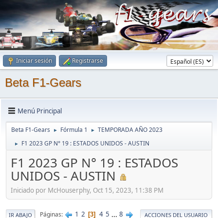
Iniciar sesión
Registrarse
Beta F1-Gears
Menú Principal
Beta F1-Gears
Fórmula 1
TEMPORADA AÑO 2023
►
►
F1 2023 GP N° 19 : ESTADOS UNIDOS - AUSTIN
►
F1 2023 GP N° 19 : ESTADOS
UNIDOS - AUSTIN
Iniciado por McHouserphy, Oct 15, 2023, 11:38 PM
1
2
4
5
...
8
Páginas
3
IR ABAJO
ACCIONES DEL USUARIO