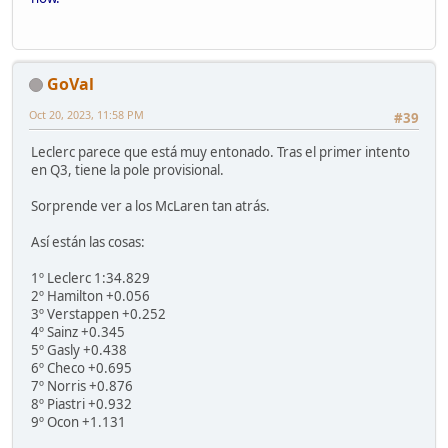
GoVal
Oct 20, 2023, 11:58 PM
#39
Leclerc parece que está muy entonado. Tras el primer intento
en Q3, tiene la pole provisional.
Sorprende ver a los McLaren tan atrás.
Así están las cosas:
1º Leclerc 1:34.829
2º Hamilton +0.056
3º Verstappen +0.252
4º Sainz +0.345
5º Gasly +0.438
6º Checo +0.695
7º Norris +0.876
8º Piastri +0.932
9º Ocon +1.131