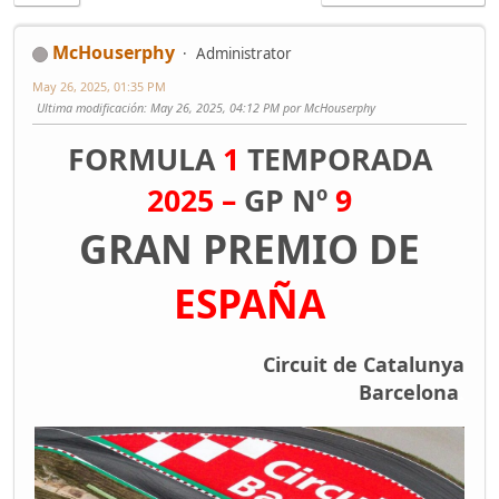
McHouserphy
Administrator
May 26, 2025, 01:35 PM
Ultima modificación
: May 26, 2025, 04:12 PM por McHouserphy
FORMULA
1
TEMPORADA
2025 –
GP Nº
9
GRAN PREMIO DE
ESPAÑA
Circuit de Catalunya
Barcelona
.