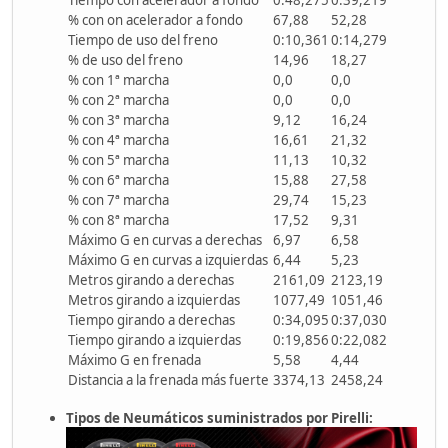
% con on acelerador a fondo
67,88
52,28
Tiempo de uso del freno
0:10,361
0:14,279
% de uso del freno
14,96
18,27
% con 1ª marcha
0,0
0,0
% con 2ª marcha
0,0
0,0
% con 3ª marcha
9,12
16,24
% con 4ª marcha
16,61
21,32
% con 5ª marcha
11,13
10,32
% con 6ª marcha
15,88
27,58
% con 7ª marcha
29,74
15,23
% con 8ª marcha
17,52
9,31
Máximo G en curvas a derechas
6,97
6,58
Máximo G en curvas a izquierdas
6,44
5,23
Metros girando a derechas
2161,09
2123,19
Metros girando a izquierdas
1077,49
1051,46
Tiempo girando a derechas
0:34,095
0:37,030
Tiempo girando a izquierdas
0:19,856
0:22,082
Máximo G en frenada
5,58
4,44
Distancia a la frenada más fuerte
3374,13
2458,24
Tipos de Neumáticos suministrados por Pirelli: