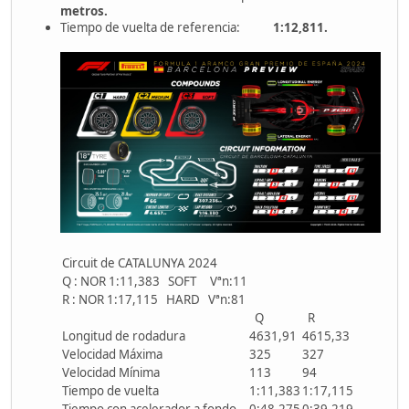
metros.
Tiempo de vuelta de referencia:
1:12,811.
Circuit de CATALUNYA 2024
Q : NOR 1:11,383 SOFT Vªn:11
R : NOR 1:17,115 HARD Vªn:81
Q
R
Longitud de rodadura
4631,91
4615,33
Velocidad Máxima
325
327
Velocidad Mínima
113
94
Tiempo de vuelta
1:11,383
1:17,115
Tiempo con acelerador a fondo
0:48,275
0:39,219