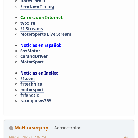
Datos Pirelli
Free Live Timing
.
Carreras en Internet:
tv55.ru
F1 Streams
MotorSports Live Stream
.
Noticias en Español:
SoyMotor
CarandDriver
MotorSport
.
Noticias en Inglés:
F1.com
f1technical
motorsport
f1fanatic
racingnews365
McHouserphy
Administrator
May 26, 2025, 01:36 PM
#1