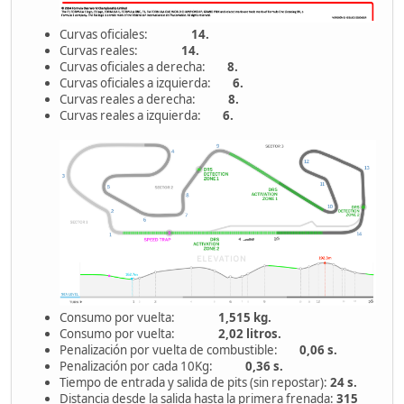
Curvas oficiales:
14.
Curvas reales:
14.
Curvas oficiales a derecha:
8.
Curvas oficiales a izquierda:
6.
Curvas reales a derecha:
8.
Curvas reales a izquierda:
6.
Consumo por vuelta:
1,515 kg.
Consumo por vuelta:
2,02 litros.
Penalización por vuelta de combustible:
0,06 s.
Penalización por cada 10Kg:
0,36 s.
Tiempo de entrada y salida de pits (sin repostar):
24 s.
Distancia desde la salida hasta la primera frenada:
315