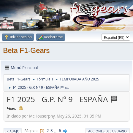
Iniciar sesión
Registrarse
Beta F1-Gears
Menú Principal
Beta F1-Gears
Fórmula 1
TEMPORADA AÑO 2025
►
►
F1 2025 - G.P. Nº 9 - ESPAÑA 🏁 🏎
►
F1 2025 - G.P. Nº 9 - ESPAÑA 🏁
🏎
Iniciado por McHouserphy, May 26, 2025, 01:35 PM
2
3
...
6
Páginas
1
IR ABAJO
ACCIONES DEL USUARIO