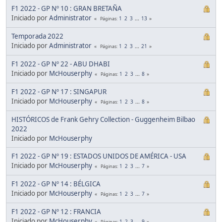
F1 2022 - GP Nº 10 : GRAN BRETAÑA
Iniciado por
Administrator
1
2
3
...
13
Páginas
Temporada 2022
Iniciado por
Administrator
1
2
3
...
21
Páginas
F1 2022 - GP Nº 22 - ABU DHABI
Iniciado por
McHouserphy
1
2
3
...
8
Páginas
F1 2022 - GP Nº 17 : SINGAPUR
Iniciado por
McHouserphy
1
2
3
...
8
Páginas
HISTÓRICOS de Frank Gehry Collection - Guggenheim Bilbao
2022
Iniciado por
McHouserphy
F1 2022 - GP Nº 19 : ESTADOS UNIDOS DE AMÉRICA - USA
Iniciado por
McHouserphy
1
2
3
...
7
Páginas
F1 2022 - GP Nº 14 : BÉLGICA
Iniciado por
McHouserphy
1
2
3
...
7
Páginas
F1 2022 - GP Nº 12 : FRANCIA
Iniciado por
McHouserphy
1
2
3
...
9
Páginas