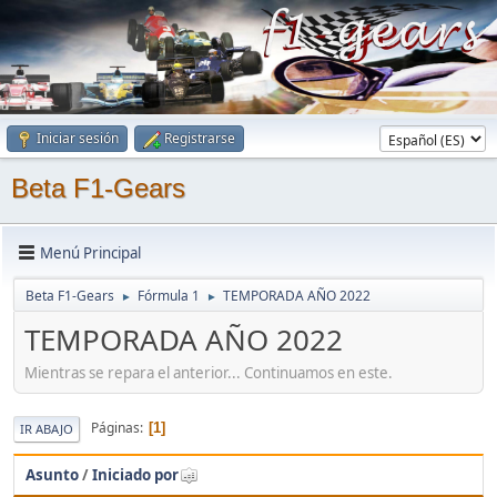
Iniciar sesión
Registrarse
Beta F1-Gears
Menú Principal
Beta F1-Gears
Fórmula 1
TEMPORADA AÑO 2022
►
►
TEMPORADA AÑO 2022
Mientras se repara el anterior... Continuamos en este.
Páginas
1
IR ABAJO
Asunto
/
Iniciado por