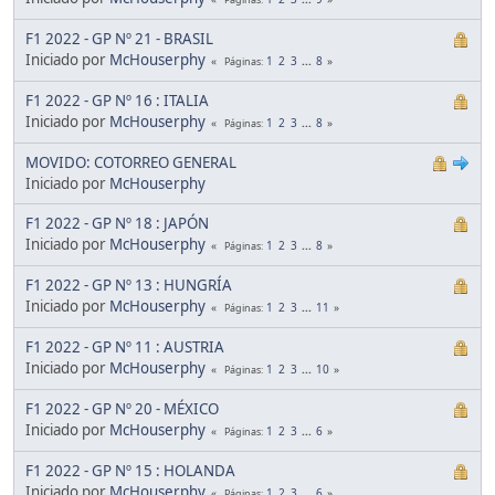
F1 2022 - GP Nº 21 - BRASIL
Iniciado por
McHouserphy
1
2
3
...
8
Páginas
F1 2022 - GP Nº 16 : ITALIA
Iniciado por
McHouserphy
1
2
3
...
8
Páginas
MOVIDO: COTORREO GENERAL
Iniciado por
McHouserphy
F1 2022 - GP Nº 18 : JAPÓN
Iniciado por
McHouserphy
1
2
3
...
8
Páginas
F1 2022 - GP Nº 13 : HUNGRÍA
Iniciado por
McHouserphy
1
2
3
...
11
Páginas
F1 2022 - GP Nº 11 : AUSTRIA
Iniciado por
McHouserphy
1
2
3
...
10
Páginas
F1 2022 - GP Nº 20 - MÉXICO
Iniciado por
McHouserphy
1
2
3
...
6
Páginas
F1 2022 - GP Nº 15 : HOLANDA
Iniciado por
McHouserphy
1
2
3
...
6
Páginas