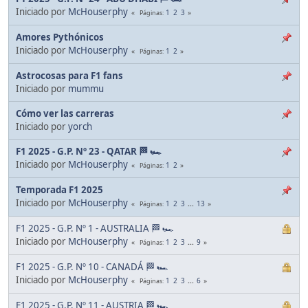
Iniciado por
McHouserphy
1
2
3
Páginas
Amores Pythónicos
Iniciado por
McHouserphy
1
2
Páginas
Astrocosas para F1 fans
Iniciado por
mummu
Cómo ver las carreras
Iniciado por
yorch
F1 2025 - G.P. Nº 23 - QATAR 🏁 🏎
Iniciado por
McHouserphy
1
2
Páginas
Temporada F1 2025
Iniciado por
McHouserphy
1
2
3
...
13
Páginas
F1 2025 - G.P. Nº 1 - AUSTRALIA 🏁 🏎
Iniciado por
McHouserphy
1
2
3
...
9
Páginas
F1 2025 - G.P. Nº 10 - CANADÁ 🏁 🏎
Iniciado por
McHouserphy
1
2
3
...
6
Páginas
F1 2025 - G.P. Nº 11 - AUSTRIA 🏁 🏎