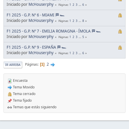
Iniciado por
McHouserphy
1
2
3
...
6
Páginas
F1 2025 - G.P. Nº 6 - MIAMI 🏁 🏎
Iniciado por
McHouserphy
1
2
3
...
8
Páginas
F1 2025 - G.P. Nº 7 - EMILIA ROMAGNA - ÍMOLA 🏁 🏎
Iniciado por
McHouserphy
1
2
3
...
5
Páginas
F1 2025 - G.P. Nº 9 - ESPAÑA 🏁 🏎
Iniciado por
McHouserphy
1
2
3
...
6
Páginas
2
Páginas
1
IR ARRIBA
Encuesta
Tema Movido
Tema cerrado
Tema fijado
Temas que estás siguiendo