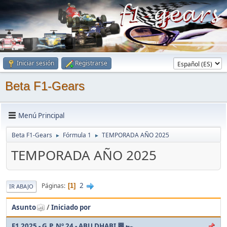
Iniciar sesión
Registrarse
Beta F1-Gears
Menú Principal
Beta F1-Gears
Fórmula 1
TEMPORADA AÑO 2025
►
►
TEMPORADA AÑO 2025
2
Páginas
1
IR ABAJO
Asunto
/
Iniciado por
F1 2025 - G.P. Nº 24 - ABU DHABI 🏁 🏎