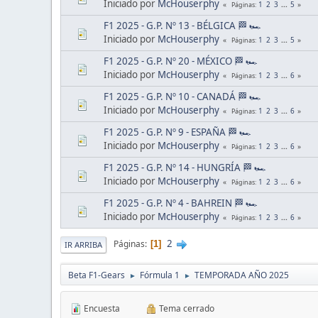
Iniciado por
McHouserphy
1
2
3
...
5
Páginas
F1 2025 - G.P. Nº 13 - BÉLGICA 🏁 🏎
Iniciado por
McHouserphy
1
2
3
...
5
Páginas
F1 2025 - G.P. Nº 20 - MÉXICO 🏁 🏎
Iniciado por
McHouserphy
1
2
3
...
6
Páginas
F1 2025 - G.P. Nº 10 - CANADÁ 🏁 🏎
Iniciado por
McHouserphy
1
2
3
...
6
Páginas
F1 2025 - G.P. Nº 9 - ESPAÑA 🏁 🏎
Iniciado por
McHouserphy
1
2
3
...
6
Páginas
F1 2025 - G.P. Nº 14 - HUNGRÍA 🏁 🏎
Iniciado por
McHouserphy
1
2
3
...
6
Páginas
F1 2025 - G.P. Nº 4 - BAHREIN 🏁 🏎
Iniciado por
McHouserphy
1
2
3
...
6
Páginas
2
Páginas
1
IR ARRIBA
Beta F1-Gears
Fórmula 1
TEMPORADA AÑO 2025
►
►
Encuesta
Tema cerrado