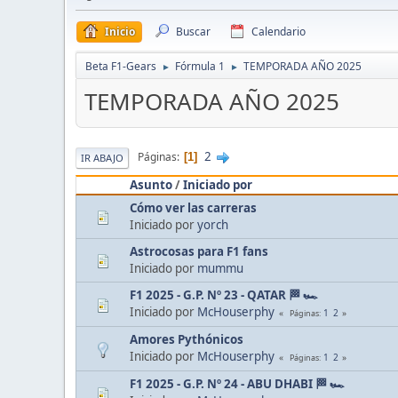
Inicio
Buscar
Calendario
Beta F1-Gears
Fórmula 1
TEMPORADA AÑO 2025
►
►
TEMPORADA AÑO 2025
2
Páginas
1
IR ABAJO
Asunto
/
Iniciado por
Cómo ver las carreras
Iniciado por
yorch
Astrocosas para F1 fans
Iniciado por
mummu
F1 2025 - G.P. Nº 23 - QATAR 🏁 🏎
Iniciado por
McHouserphy
1
2
Páginas
Amores Pythónicos
Iniciado por
McHouserphy
1
2
Páginas
F1 2025 - G.P. Nº 24 - ABU DHABI 🏁 🏎